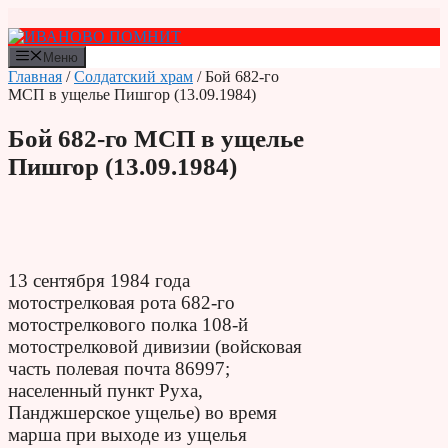
Перейти
к
содержимому
Меню
Главная
/
Солдатский храм
/ Бой 682-го
МСП в ущелье Пишгор (13.09.1984)
Бой 682-го МСП в ущелье
Пишгор (13.09.1984)
13 сентября 1984 года
мотострелковая рота 682-го
мотострелкового полка 108-й
мотострелковой дивизии (войсковая
часть полевая почта 86997;
населенный пункт Руха,
Панджшерское ущелье) во время
марша при выходе из ущелья