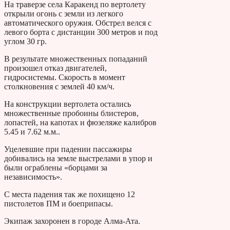
На траверзе села Каракенд по вертолету
открыли огонь с земли из легкого
автоматического оружия. Обстрел велся с
левого борта с дистанции 300 метров и под
углом 30 гр.
В результате множественных попаданий
произошел отказ двигателей,
гидросистемы. Скорость в момент
столкновения с землей 40 км/ч.
На конструкции вертолета остались
множественные пробоины блистеров,
лопастей, на капотах и фюзеляже калибров
5.45 и 7.62 м.м..
Уцелевшие при падении пассажиры
добивались на земле выстрелами в упор и
были ограблены «борцами за
независимость».
С места падения так же похищено 12
пистолетов ПМ и боеприпасы.
Экипаж захоронен в городе Алма-Ата.