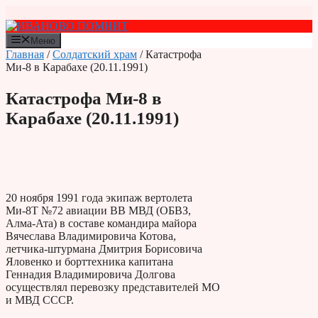
Перейти
к
содержимому
Меню
Главная
/
Солдатский храм
/ Катастрофа
Ми-8 в Карабахе (20.11.1991)
Катастрофа Ми-8 в
Карабахе (20.11.1991)
20 ноября 1991 года экипаж вертолета
Ми-8Т №72 авиации ВВ МВД (ОБВЗ,
Алма-Ата) в составе командира майора
Вячеслава Владимировича Котова,
летчика-штурмана Дмитрия Борисовича
Яловенко и борттехника капитана
Геннадия Владимировича Долгова
осуществлял перевозку представителей МО
и МВД СССР.