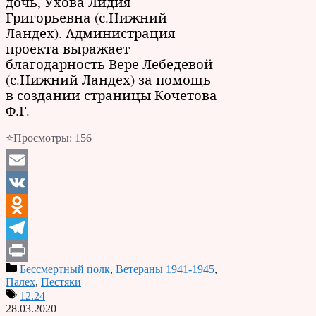
дочь, Ухова Лидия
Григорьевна (с.Нижний
Ландех).
Администрация
проекта выражает
благодарность Вере Лебедевой
(с.Нижний Ландех) за помощь
в создании страницы Кочетова
Ф.Г.
⭐Просмотры:
156
Email
VK
Odnoklassniki
Telegram
Бессмертный полк
,
Ветераны 1941-1945
,
Print
Палех
,
Пестяки
12.24
28.03.2020