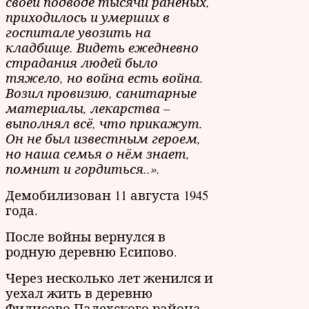
своей подводе тысячи раненых,
приходилось и умерших в
госпитале увозить на
кладбище. Видеть ежедневно
страдания людей было
тяжело, но война есть война.
Возил провизию, санитарные
материалы, лекарства –
выполнял всё, что прикажут.
Он не был известным героем,
но наша семья о нём знает,
помнит и гордиться..».
Демобилизован 11 августа 1945
года.
После войны вернулся в
родную деревню Есипово.
Через несколько лет женился и
уехал жить в деревню
Филисово Палехского района