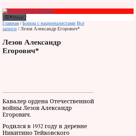
Перейти
к
содержимому
Меню
Главная
/
Борцы с националистами
Все
записи
/ Лезов Александр Егорович*
Лезов Александр
Егорович*
Кавалер ордена Отечественной
войны Лезов Александр
Егорович.
Родился в 1932 году в деревне
Никитино Тейковского