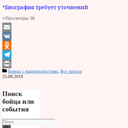
*Биография требует уточнений
⭐Просмотры:
96
Email
VK
Odnoklassniki
Telegram
Борцы с националистами
,
Все записи
Print
25.08.2019
Поиск
бойца или
события
Поиск: