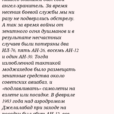
ангел-хранитель. За время
несения боевой службы мы ни
разу не подверглись обстрелу.
А так за время войны от
зенитного огня душманов и в
результате несчастных
случаев были потеряны два
ИЛ-76, пять АН-26, восемь АН-12
и один АН-30. Тогда
излюбленной тактикой
моджахедов было размещать
зенитные средства около
советских авиабаз, и
«подлавливать» самолеты на
взлете или посадке. В феврале
1983 года над аэродромом
Джелалабад при заходе на
посадку был сбит АН-12, все