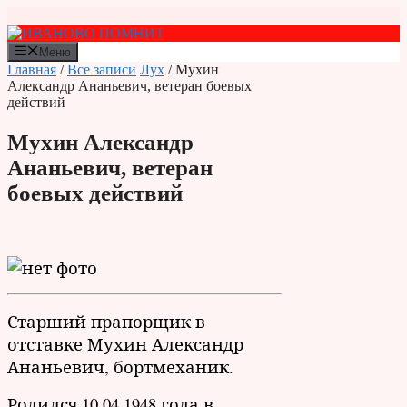
Перейти
к
содержимому
Меню
Главная
/
Все записи
Лух
/ Мухин
Александр Ананьевич, ветеран боевых
действий
Мухин Александр
Ананьевич, ветеран
боевых действий
Старший прапорщик в
отставке Мухин Александр
Ананьевич, бортмеханик.
Родился 10.04.1948 года в