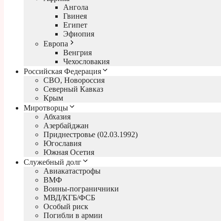
Ангола
Гвинея
Египет
Эфиопия
Европа
Венгрия
Чехословакия
Российская Федерация
СВО, Новороссия
Северный Кавказ
Крым
Миротворцы
Абхазия
Азербайджан
Приднестровье (02.03.1992)
Югославия
Южная Осетия
Служебный долг
Авиакатастрофы
ВМФ
Воины-пограничники
МВД/КГБ/ФСБ
Особый риск
Погибли в армии