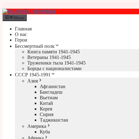
Перейти
к
содержимому
Меню
Главная
О нас
Герои
Бессмертный полк
Книга памяти 1941-1945
Ветераны 1941-1945
Труженики тыла 1941-1945
Борцы с националистами
СССР 1945-1991
Азия
Афганистан
Бангладеш
Вьетнам
Китай
Корея
Сирия
Таджикистан
Америка
Куба
Африка