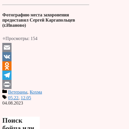
Фотографию места захоронения
предоставил Сергей Каргапольцев
(г.Иваново)
⭐Просмотры:
154
Email
VK
Odnoklassniki
Telegram
Ветераны
,
Кохма
Print
05.22
,
12.05
04.08.2023
Поиск
бойца или