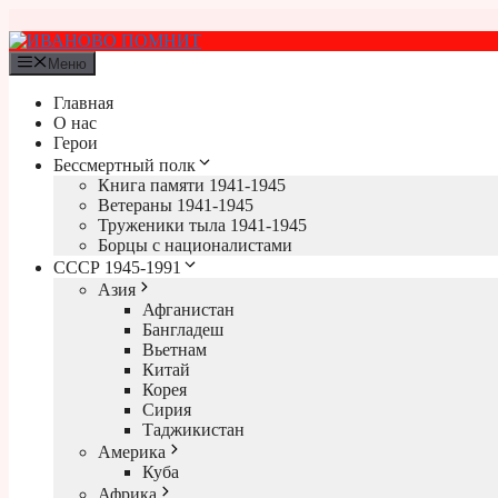
Перейти
к
содержимому
Меню
Главная
О нас
Герои
Бессмертный полк
Книга памяти 1941-1945
Ветераны 1941-1945
Труженики тыла 1941-1945
Борцы с националистами
СССР 1945-1991
Азия
Афганистан
Бангладеш
Вьетнам
Китай
Корея
Сирия
Таджикистан
Америка
Куба
Африка