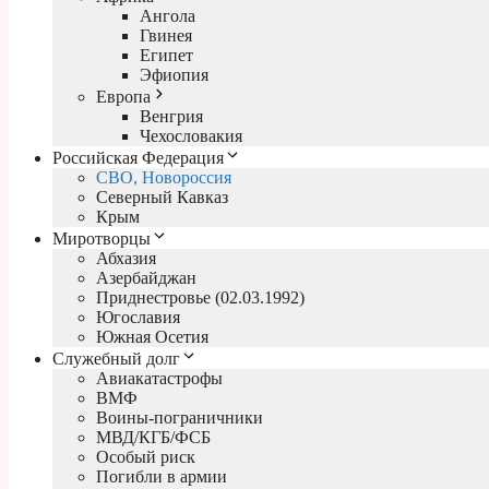
Ангола
Гвинея
Египет
Эфиопия
Европа
Венгрия
Чехословакия
Российская Федерация
СВО, Новороссия
Северный Кавказ
Крым
Миротворцы
Абхазия
Азербайджан
Приднестровье (02.03.1992)
Югославия
Южная Осетия
Служебный долг
Авиакатастрофы
ВМФ
Воины-пограничники
МВД/КГБ/ФСБ
Особый риск
Погибли в армии