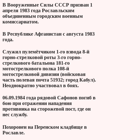
В Вооруженные Силы СССР призван 1
апреля 1983 года Рославльским
объединенным городским военным
комиссариатом.
В Республике Афганистан с августа 1983
года.
Служил пулемётчиком 1-го взвода 8-й
горно-стрелковой роты 3-го горно-
стрелкового батальона 181-го
мотострелкового полка 108-й
мотострелковой дивизии (войсковая
часть полевая почта 51932; город Кабул).
Неоднократно участвовал в боях.
06.09.1984 года рядовой Сафонов погиб в
бою при отражении нападения
противника на сторожевой пост, где он
нес службу.
Похоронен на Перенском кладбище в
Рославле.