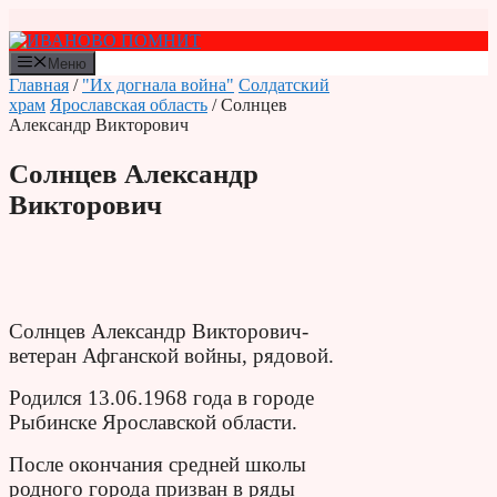
Перейти
к
содержимому
Меню
Главная
/
"Их догнала война"
Солдатский
храм
Ярославская область
/ Солнцев
Александр Викторович
Солнцев Александр
Викторович
Солнцев Александр Викторович-
ветеран Афганской войны, рядовой.
Родился 13.06.1968 года в городе
Рыбинске Ярославской области.
После окончания средней школы
родного города призван в ряды