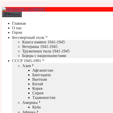
Перейти
к
содержимому
Меню
Главная
О нас
Герои
Бессмертный полк
Книга памяти 1941-1945
Ветераны 1941-1945
Труженики тыла 1941-1945
Борцы с националистами
СССР 1945-1991
Азия
Афганистан
Бангладеш
Вьетнам
Китай
Корея
Сирия
Таджикистан
Америка
Куба
Африка