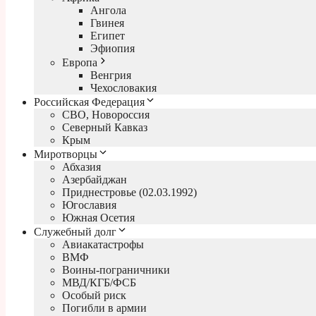
Ангола
Гвинея
Египет
Эфиопия
Европа
Венгрия
Чехословакия
Российская Федерация
СВО, Новороссия
Северный Кавказ
Крым
Миротворцы
Абхазия
Азербайджан
Приднестровье (02.03.1992)
Югославия
Южная Осетия
Служебный долг
Авиакатастрофы
ВМФ
Воины-пограничники
МВД/КГБ/ФСБ
Особый риск
Погибли в армии