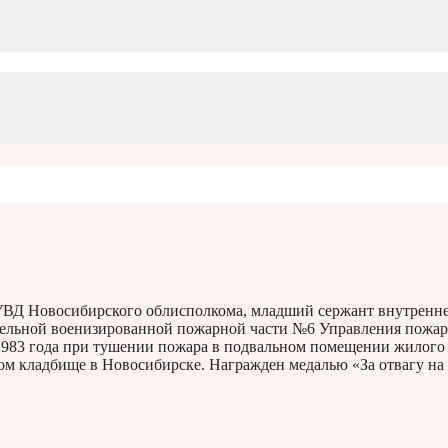
Д Новосибирского облисполкома, младший сержант внутренн
ятельной военизированной пожарной части №6 Управления пожа
1983 года при тушении пожара в подвальном помещении жилого
ком кладбище в Новосибирске. Награжден медалью «За отвагу н