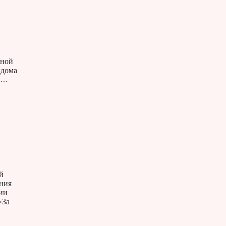
й
рной
 дома
а …
й
ения
ии
«За