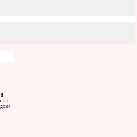
ей
рной
 дома
а …