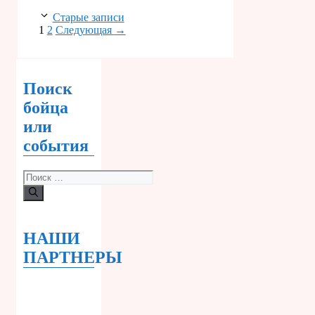
Старые записи
Страница
Страница
1
2
Следующая
→
Поиск
бойца
или
события
Поиск:
НАШИ
ПАРТНЕРЫ