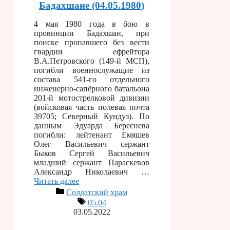
Бадахшане (04.05.1980)
4 мая 1980 года в бою в
провинции Бадахшан, при
поиске пропавшего без вести
гвардии ефрейтора
В.А.Петровского (149-й МСП),
погибли военнослужащие из
состава 541-го отдельного
инженерно-сапёрного батальона
201-й мотострелковой дивизии
(войсковая часть полевая почта
39705; Северный Кундуз). По
данным Эдуарда Береснева
погибли: лейтенант Емяшев
Олег Васильевич сержант
Быков Сергей Васильевич
младший сержант Параскевов
Александр Николаевич …
Читать далее
Солдатский храм
05.04
03.05.2022