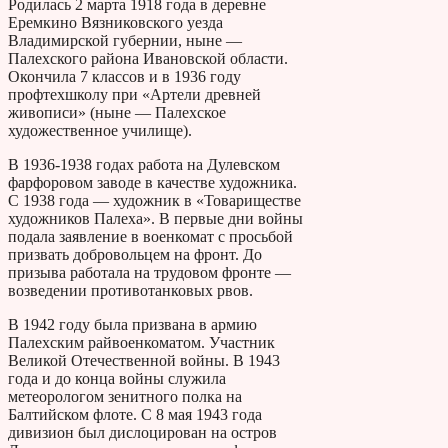
Родилась 2 марта 1918 года в деревне
Еремкино Вязниковского уезда
Владимирской губернии, ныне —
Палехского района Ивановской области.
Окончила 7 классов и в 1936 году
профтехшколу при «Артели древней
живописи» (ныне — Палехское
художественное училище).
В 1936-1938 годах работа на Дулевском
фарфоровом заводе в качестве художника.
С 1938 года — художник в «Товариществе
художников Палеха». В первые дни войны
подала заявление в военкомат с просьбой
призвать добровольцем на фронт. До
призыва работала на трудовом фронте —
возведении противотанковых рвов.
В 1942 году была призвана в армию
Палехским райвоенкоматом. Участник
Великой Отечественной войны. В 1943
года и до конца войны служила
метеорологом зенитного полка на
Балтийском флоте. С 8 мая 1943 года
дивизион был дислоцирован на остров