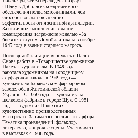
Лавенсари, затем переведена на форт
«Шану». Добилась своевременного
обеспечения полка метеоданными, чем
способствовала повышению
эффективности огня зенитной артиллерии.
За отличное выполнение заданий
командования награждена медалью «За
боевые заслуги». Демобилизована в ноябре
1945 года в звании старшего матроса.
После демобилизации вернулась в Палех.
Снова работа в «Товариществе художников
Палеха» художником. В 1948 года —
работала художником на Городницком
фарфоровом заводе, в 1949 года —
художник на Барановском фарфоровом
заводе, оба в Житомирской области
Украины. С 1950 года — художник на
шелковой фабрике в городе Шуя. С 1951
года — художник Палехских
художественно-производственных
мастерских. Занималась росписью фарфора.
Тематика произведений: фольклор,
литература, жанровые сцены. Участвовала
в выставках с 1938 года.