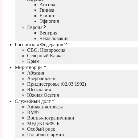
Ангола
Гвинея
Египет
Эфиопия
Европа
Венгрия
Чехословакия
Российская Федерация
СВО, Новороссия
Северный Кавказ
Крым
Миротворцы
Абхазия
Азербайджан
Приднестровье (02.03.1992)
Югославия
Южная Осетия
Служебный долг
Авиакатастрофы
ВМФ
Воины-пограничники
МВД/КГБ/ФСБ
Особый риск
Погибли в армии