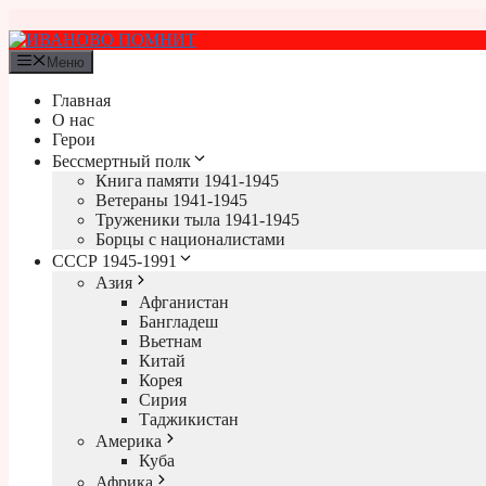
Перейти
к
содержимому
Меню
Главная
О нас
Герои
Бессмертный полк
Книга памяти 1941-1945
Ветераны 1941-1945
Труженики тыла 1941-1945
Борцы с националистами
СССР 1945-1991
Азия
Афганистан
Бангладеш
Вьетнам
Китай
Корея
Сирия
Таджикистан
Америка
Куба
Африка