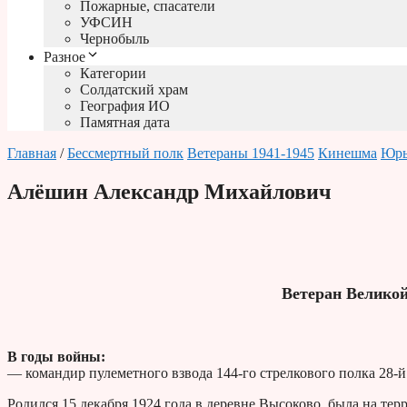
Пожарные, спасатели
УФСИН
Чернобыль
Разное
Категории
Солдатский храм
География ИО
Памятная дата
Главная
/
Бессмертный полк
Ветераны 1941-1945
Кинешма
Юрь
Алёшин Александр Михайлович
Ветеран Велико
В годы войны:
— командир пулеметного взвода 144-го стрелкового полка 28-й
Родился 15 декабря 1924 года в деревне Высоково, была на те