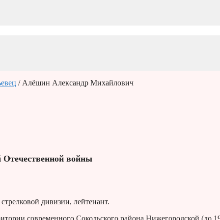
евец
/ Алёшин Александр Михайлович
й Отечественной войны
 стрелковой дивизии, лейтенант.
рритории современного Сокольского района Нижегородской (до 1