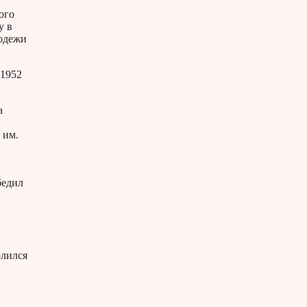
ого
у в
лодежи
 1952
а
 им.
бедил
олился