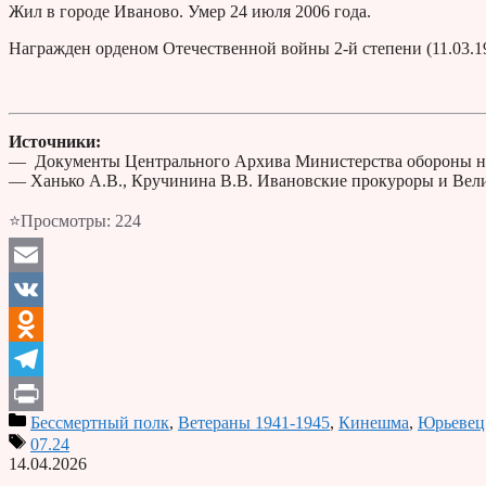
Жил в городе Иваново. Умер 24 июля 2006 года.
Награжден орденом Отечественной войны 2-й степени (11.03.198
Источники:
— Документы Центрального Архива Министерства обороны н
— Ханько А.В., Кручинина В.В. Ивановские прокуроры и Вели
⭐Просмотры:
224
Email
VK
Odnoklassniki
Telegram
Бессмертный полк
,
Ветераны 1941-1945
,
Кинешма
,
Юрьевец
Print
07.24
14.04.2026