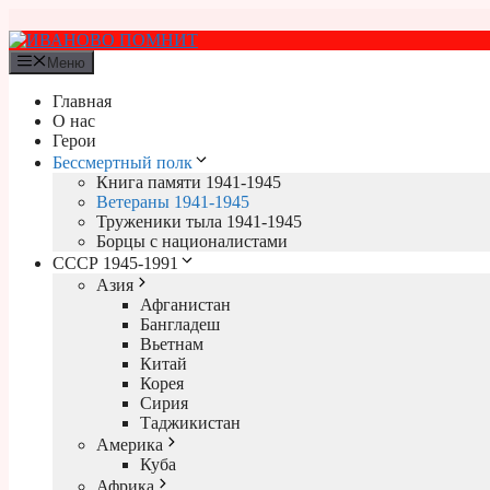
Перейти
к
содержимому
Меню
Главная
О нас
Герои
Бессмертный полк
Книга памяти 1941-1945
Ветераны 1941-1945
Труженики тыла 1941-1945
Борцы с националистами
СССР 1945-1991
Азия
Афганистан
Бангладеш
Вьетнам
Китай
Корея
Сирия
Таджикистан
Америка
Куба
Африка