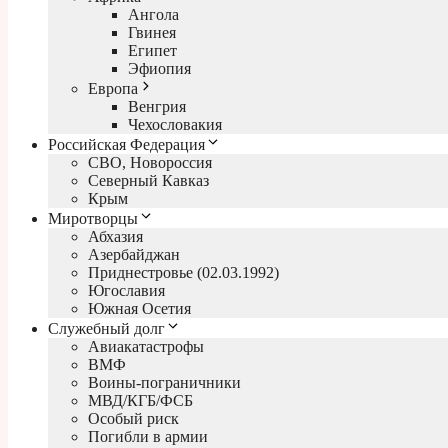
Ангола
Гвинея
Египет
Эфиопия
Европа
Венгрия
Чехословакия
Российская Федерация
СВО, Новороссия
Северный Кавказ
Крым
Миротворцы
Абхазия
Азербайджан
Приднестровье (02.03.1992)
Югославия
Южная Осетия
Служебный долг
Авиакатастрофы
ВМФ
Воины-пограничники
МВД/КГБ/ФСБ
Особый риск
Погибли в армии