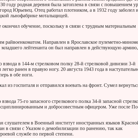
930 году родная деревня была затоплена в связи с повышением у
 город Юрьевец. Отец работал плотником, а в 1932 году заболел 
ецкой льнофабрике мотальщицей.
 не окончил обучение, поскольку в связи с трудным материальным
им райвоенкоматом. Направлен в Ярославское пулеметно-мином
и младшего лейтенанта он был направлен в действующую армию,
 взвода в 144-м стрелковом полку 28-й стрелковой дивизии 3-й
легко ранен в правую ногу. 20 августа 1943 года в наступатель
ерь в обе ноги.
л из госпиталя и отправился воевать на фронт. Сумел вернутьс
звода 75-го запасного стрелкового полка 34-й запасной стрелк
 дисциплинированным и добросовестным офицером. Уже после П
ван слушателем в Военный институт иностранных языков Красно
н в связи с Указом о демобилизации по ранению, так как
роевой службе по первой степени.