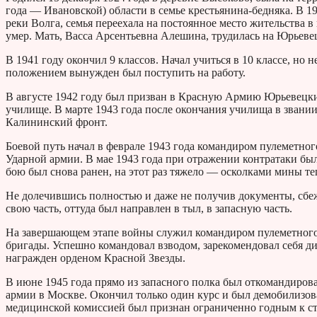
года — Ивановской) области в семье крестьянина-бедняка. В 1
реки Волга, семья переехала на постоянное место жительства в
умер. Мать, Васса Арсентьевна Алешина, трудилась на Юрьев
В 1941 году окончил 9 классов. Начал учиться в 10 классе, но
положением вынужден был поступить на работу.
В августе 1942 году был призван в Красную Армию Юрьевецк
училище. В марте 1943 года после окончания училища в звани
Калининский фронт.
Боевой путь начал в феврале 1943 года командиром пулеметного
Ударной армии. В мае 1943 года при отражении контратаки был 
бою был снова ранен, на этот раз тяжело — осколками мины теп
Не долечившись полностью и даже не получив документы, сбежа
свою часть, оттуда был направлен в тыл, в запасную часть.
На завершающем этапе войны служил командиром пулеметного в
бригады. Успешно командовал взводом, зарекомендовал себя
награжден орденом Красной Звезды.
В июне 1945 года прямо из запасного полка был откомандиро
армии в Москве. Окончил только один курс и был демобилизова
медицинской комиссией был признан ограниченно годным к ст