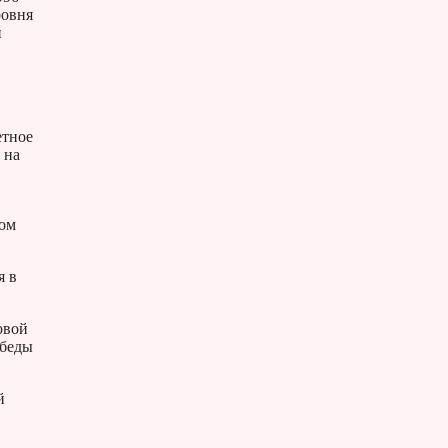
ровня
и
етное
 на
ном
я в
овой
обеды
й