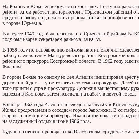
На Родину в Юрьевец вернулся на костылях. Поступил работат
района, затем работал паспортистом в Юрьевецком районый от
среднюю школу на должность преподавателя военно-физическо
в городе Юрьевца.
В августе 1949 года был переведен в Юрьевецкий райокм ВЛКС
году был избран секретарем райкома ВЛКСМ.
В 1958 году по направлению райкома партии окончил следств
работу следователем Мантуровского района Костромской облас
районного прокурора Костромской области. В 1962 году закон
Жданова
В городе Вохме по одному из дел Алешин инициировал арест у
деревянный дом — уничтожить всю семью прокурора. Детей сп
того прийти с утра в прокуратуру. Доложил вышестоящему руко
вывезли в Кострому, затем перевели на работу в другой город.
В январе 1963 года Алешин переведен на службу в Кинешемск
Жилье предоставили в соседнем городе Заволжске. В сентябре 
старшего помощника прокурора Ивановской области по надзор
на заслуженный отдых в июне 1986 года.
Будучи на пенсии преподавал во Всесоюзном юридическом зао