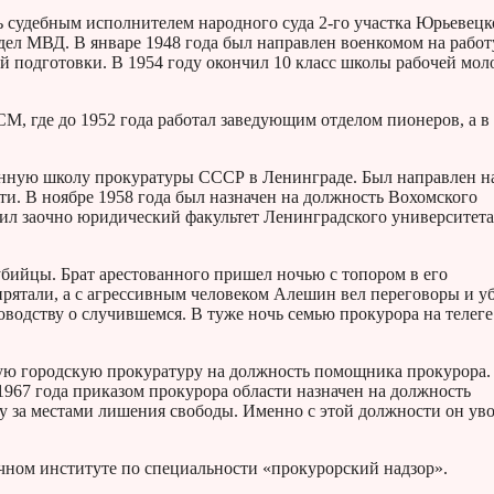
ь судебным исполнителем народного суда 2-го участка Юрьевецк
дел МВД. В январе 1948 года был направлен военкомом на работ
й подготовки. В 1954 году окончил 10 класс школы рабочей мо
М, где до 1952 года работал заведующим отделом пионеров, а в
енную школу прокуратуры СССР в Ленинграде. Был направлен н
ти. В ноябре 1958 года был назначен на должность Вохомского
чил заочно юридический факультет Ленинградского университета
бийцы. Брат арестованного пришел ночью с топором в его
рятали, а с агрессивным человеком Алешин вел переговоры и у
водству о случившемся. В туже ночь семью прокурора на телеге
ую городскую прокуратуру на должность помощника прокурора.
1967 года приказом прокурора области назначен на должность
у за местами лишения свободы. Именно с этой должности он ув
чном институте по специальности «прокурорский надзор».