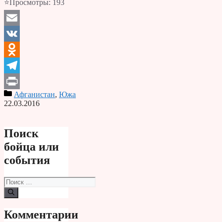
⭐Просмотры:
193
Email
VK
Odnoklassniki
Telegram
Афганистан
,
Южа
Print
22.03.2016
Поиск
бойца или
события
Поиск:
Комментарии