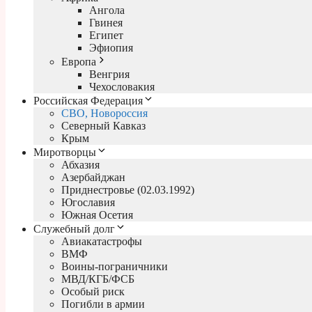
Ангола
Гвинея
Египет
Эфиопия
Европа
Венгрия
Чехословакия
Российская Федерация
СВО, Новороссия
Северный Кавказ
Крым
Миротворцы
Абхазия
Азербайджан
Приднестровье (02.03.1992)
Югославия
Южная Осетия
Служебный долг
Авиакатастрофы
ВМФ
Воины-пограничники
МВД/КГБ/ФСБ
Особый риск
Погибли в армии