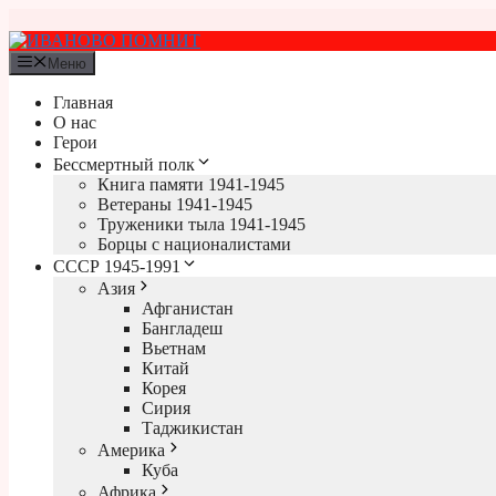
Перейти
к
содержимому
Меню
Главная
О нас
Герои
Бессмертный полк
Книга памяти 1941-1945
Ветераны 1941-1945
Труженики тыла 1941-1945
Борцы с националистами
СССР 1945-1991
Азия
Афганистан
Бангладеш
Вьетнам
Китай
Корея
Сирия
Таджикистан
Америка
Куба
Африка