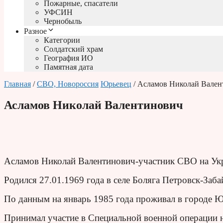
Пожарные, спасатели
УФСИН
Чернобыль
Разное
Категории
Солдатский храм
География ИО
Памятная дата
Главная
/
СВО, Новороссия
Юрьевец
/ Асламов Николай Вален
Асламов Николай Валентинович
Асламов Николай Валентинович-участник СВО на Ук
Родился 27.01.1969 года в селе Боляга Петровск-Заба
По данным на январь 1985 года проживал в городе Ю
Принимал участие в Специальной военной операции н