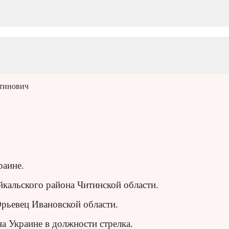
тинович
раине.
йкальского района Читинской области.
рьевец Ивановской области.
а Украине в должности стрелка.