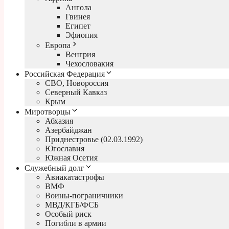
Ангола
Гвинея
Египет
Эфиопия
Европа
Венгрия
Чехословакия
Российская Федерация
СВО, Новороссия
Северный Кавказ
Крым
Миротворцы
Абхазия
Азербайджан
Приднестровье (02.03.1992)
Югославия
Южная Осетия
Служебный долг
Авиакатастрофы
ВМФ
Воины-пограничники
МВД/КГБ/ФСБ
Особый риск
Погибли в армии