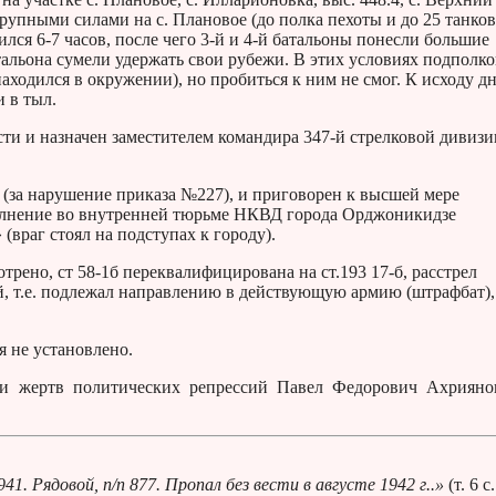
упными силами на с. Плановое (до полка пехоты и до 25 танков)
лся 6-7 часов, после чего 3-й и 4-й батальоны понесли большие
тальона сумели удержать свои рубежи. В этих условиях подполк
аходился в окружении), но пробиться к ним не смог. К исходу д
 в тыл.
сти и назначен заместителем командира 347-й стрелковой дивизи
б (за нарушение приказа №227), и приговорен к высшей мере
сполнение во внутренней тюрьме НКВД города Орджоникидзе
(враг стоял на подступах к городу).
трено, ст 58-1б переквалифицирована на ст.193 17-б, расстрел
й, т.е. подлежал направлению в действующую армию (штрафбат),
я не установлено.
и жертв политических репрессий Павел Федорович Ахриян
. Рядовой, п/п 877. Пропал без вести в августе 1942 г..»
(т. 6 с.