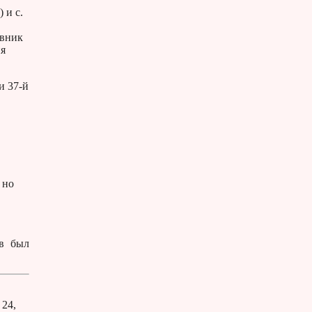
 и с.
овник
ня
и 37-й
 но
ов был
 24,