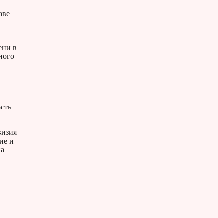
аве
ени в
ного
ость
визия
ие и
на