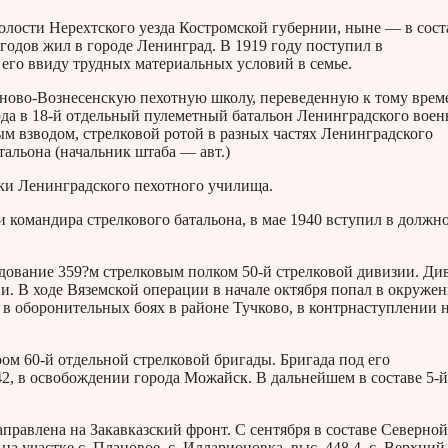
волости Нерехтского уезда Костромской губернии, ныне — в сост
годов жил в городе Ленинград. В 1919 году поступил в
 его ввиду трудных материальных условий в семье.
ваново-Вознесенскую пехотную школу, переведенную к тому врем
да в 18-й отдельный пулеметный батальон Ленинградского воен
м взводом, стрелковой ротой в разных частях Ленинградского
тальона (начальник штаба — авт.)
ики Ленинградского пехотного училища.
 командира стрелкового батальона, в мае 1940 вступил в должн
дование 359?м стрелковым полком 50-й стрелковой дивизии. Ди
и. В ходе Вяземской операции в начале октября попал в окружен
 в оборонительных боях в районе Тучково, в контрнаступлении 
ом 60-й отдельной стрелковой бригады. Бригада под его
2, в освобождении города Можайск. В дальнейшем в составе 5-й
аправлена на Закавказский фронт. С сентября в составе Северной
на участке с. Плановое, с. Илларионовка, выс. 448.4, с. Верхний