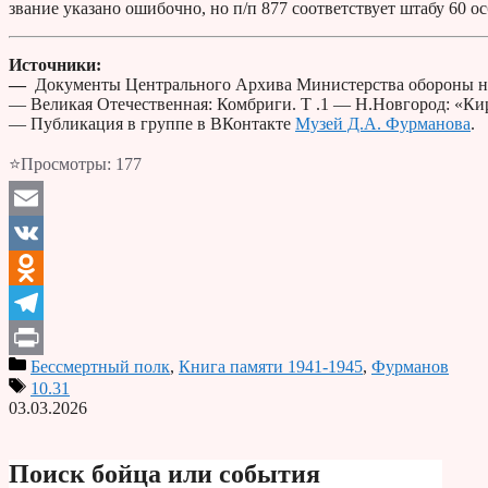
звание указано ошибочно, но п/п 877 соответствует штабу 60 ос
Источники:
—
Документы Центрального Архива Министерства обороны н
— Великая Отечественная: Комбриги. Т .1 — Н.Новгород: «Кири
— Публикация в группе в ВКонтакте
Музей Д.А. Фурманова
.
⭐Просмотры:
177
Email
VK
Odnoklassniki
Telegram
Бессмертный полк
,
Книга памяти 1941-1945
,
Фурманов
Print
10.31
03.03.2026
Поиск бойца или события