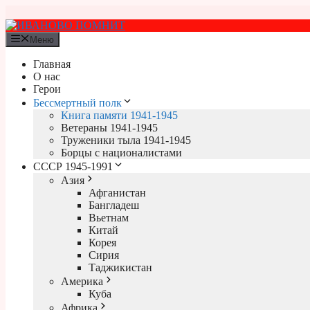
Перейти
к
содержимому
Меню
Главная
О нас
Герои
Бессмертный полк
Книга памяти 1941-1945
Ветераны 1941-1945
Труженики тыла 1941-1945
Борцы с националистами
СССР 1945-1991
Азия
Афганистан
Бангладеш
Вьетнам
Китай
Корея
Сирия
Таджикистан
Америка
Куба
Африка