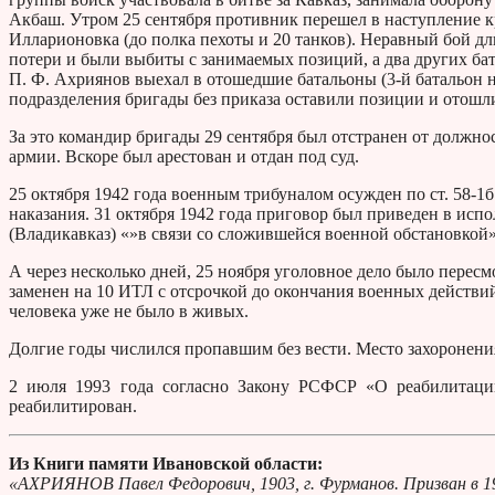
Акбаш. Утром 25 сентября противник перешел в наступление кр
Илларионовка (до полка пехоты и 20 танков). Неравный бой дли
потери и были выбиты с занимаемых позиций, а два других ба
П. Ф. Ахриянов выехал в отошедшие батальоны (3-й батальон н
подразделения бригады без приказа оставили позиции и отошли
За это командир бригады 29 сентября был отстранен от должно
армии. Вскоре был арестован и отдан под суд.
25 октября 1942 года военным трибуналом осужден по ст. 58-1
наказания. 31 октября 1942 года приговор был приведен в и
(Владикавказ) «»в связи со сложившейся военной обстановкой» 
А через несколько дней, 25 ноября уголовное дело было пересмо
заменен на 10 ИТЛ с отсрочкой до окончания военных действи
человека уже не было в живых.
Долгие годы числился пропавшим без вести. Место захоронени
2 июля 1993 года согласно Закону РСФСР «О реабилитаци
реабилитирован.
Из Книги памяти Ивановской области:
«АХРИЯНОВ Павел Федорович, 1903, г. Фурманов. Призван в 1941