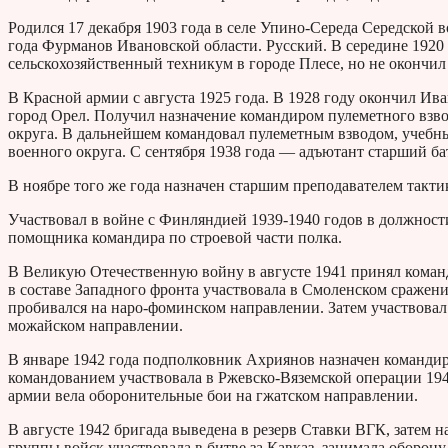
Родился 17 декабря 1903 года в селе Упино-Середа Середской 
года Фурманов Ивановской области. Русский. В середине 1920 
сельскохозяйственный техникум в городе Плесе, но не окончил
В Красной армии с августа 1925 года. В 1928 году окончил И
город Орел. Получил назначение командиром пулеметного взво
округа. В дальнейшем командовал пулеметным взводом, учебны
военного округа. С сентября 1938 года — адъютант старший ба
В ноябре того же года назначен старшим преподавателем такт
Участвовал в войне с Финляндией 1939-1940 годов в должности
помощника командира по строевой части полка.
В Великую Отечественную войну в августе 1941 принял коман
в составе Западного фронта участвовала в Смоленском сражени
пробивался на наро-фоминском направлении. Затем участвовал
можайском направлении.
В январе 1942 года подполковник Ахриянов назначен командир
командованием участвовала в Ржевско-Вяземской операции 194
армии вела оборонительные бои на гжатском направлении.
В августе 1942 бригада выведена в резерв Ставки ВГК, затем н
группы войск участвовала в битве за Кавказ, занимала оборону 