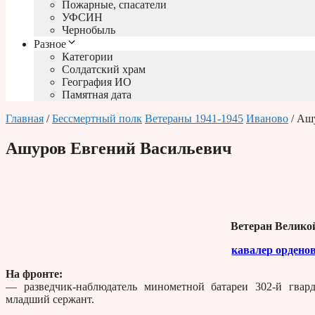
Пожарные, спасатели
УФСИН
Чернобыль
Разное
Категории
Солдатский храм
География ИО
Памятная дата
Главная
/
Бессмертный полк
Ветераны 1941-1945
Иваново
/ Аш
Ашуров Евгений Васильевич
Ветеран Велико
кавалер орденов
На фронте:
— разведчик-наблюдатель минометной батареи 302-й гвард
младший сержант.