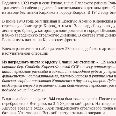
Родился в 1923 году в селе Ржово, ныне Плавского района Туль
трагической гибели родителей воспитывался в детском доме. Ок
на заводе №2 имени Киркижа в городе Ковров. В 1942 году был
В июне 1943 года был призван в Красную Армию Кировским р
стрелковую бригаду (г. Киров), затем в 13-ю гвардейскую воз
десантную бригаду, которая дислоцировалась в городе Щелково
в 98-ю гвардейскую стрелковую дивизию. В составе этой дивиз
Боевой путь начала на Карельском фронте.
Воевал разведчиком наблюдателем 239-го гвардейского артилл
наступательной операции.
Из наградного листа к ордену Славы 3-й степени:
«…29 июня 
окраине дер. Сандебо Карело-Финской ССР» в лесу натолкну
наши передовые разъезды и захватить выгодный рубеж у перепр
фашистскими автоматчиками, частью рассеяв и уничтожив их, 
дивизии гвардии полковника Китиченко и других офицеров. Де
выдвинулся вперед и решительными действиями передовых разъе
подхода нашей пехоты».
В одно из боев в августе 1944 года был тяжело ранен. После г
переброшена в Венгрию, на 3-й Украинский фронт. На заверша
Ашуров воевал в рядах 302-й гвардейского стрелкового полка
батареи. Участвовал в Венской наступательной операции.