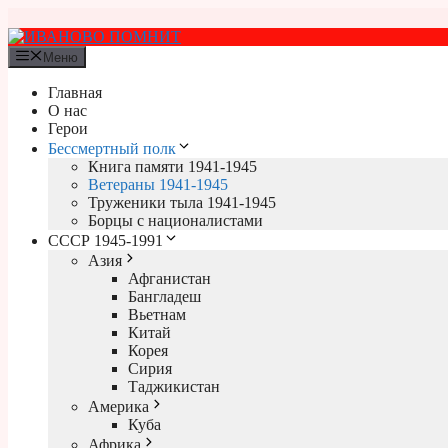
Перейти
к
содержимому
Меню
Главная
О нас
Герои
Бессмертный полк
Книга памяти 1941-1945
Ветераны 1941-1945
Труженики тыла 1941-1945
Борцы с националистами
СССР 1945-1991
Азия
Афганистан
Бангладеш
Вьетнам
Китай
Корея
Сирия
Таджикистан
Америка
Куба
Африка