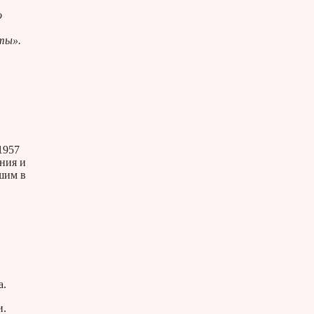
о
ты».
1957
ния и
шим в
а.
и.