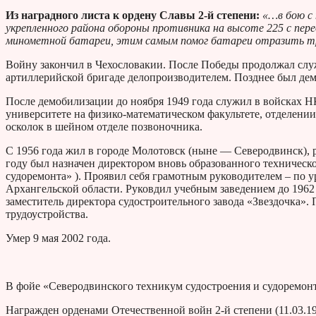
Из наградного листа к ордену Славы 2-й степени:
«…в бою с 
укрепленного района обороны противника на высоте 225 с пер
минометной батареи, этим самым помог батареи отразить тр
Войну закончил в Чехословакии. После Победы продолжал служб
артиллерийской бригаде делопроизводителем. Позднее был де
После демобилизации до ноября 1949 года служил в войсках Н
университете на физико-математическом факультете, отделении
осколок в шейном отделе позвоночника.
С 1956 года жил в городе Молотовск (ныне — Северодвинск), 
году был назначен директором вновь образованного техничес
судоремонта» ). Проявил себя грамотным руководителем – по 
Архангельской области. Руковдил учебным заведением до 1962
заместитель директора судостроительного завода «Звездочка».
трудоустройства.
Умер 9 мая 2002 года.
В фойе «Северодвинского техникум судостроения и судоремонт
Награжден орденами Отечественной войн 2-й степени (11.03.1985