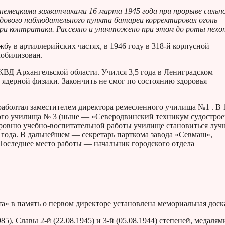
немецкими захватчиками 16 марта 1945 года при прорыве сильн
едового наблюдательного пункта батареи корректировал огонь
и контратаки. Рассеяно и уничтожено при этом до роты пехо
у в артиллерийских частях, в 1946 году в 318-й корпусной
мобилизован.
КВД Архангельской области. Учился 3,5 года в Лениградском
 ядерной физики. Закончить не смог по состоянию здоровья —
раболтал заместителем директора ремесленного училища №1 . В 
кого училища № 3 (ныне — «Северодвинский техникум судострое
уровню учебно-воспитательной работы училище становиться луч
 года. В дальнейшем — секретарь парткома завода «Севмаш»,
 Последнее место работы — начальник городского отдела
а» в память о первом директоре установлена мемориальная доск
), Славы 2-й (22.08.1945) и 3-й (05.08.1944) степеней, медалям