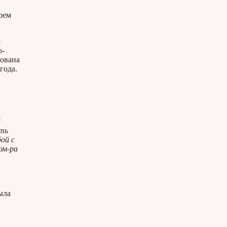
арем
ю
о-
зована
года.
й
ить
ой с
ом-ра
ыла