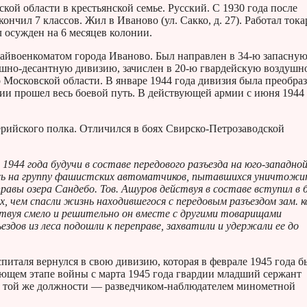
ской области в крестьянской семье. Русский. С 1930 года после
ончил 7 классов. Жил в Иваново (ул. Сакко, д. 27). Работал ток
 осужден на 6 месяцев колонии.
айвоенкоматом города Иваново. Был направлен в 34-ю запасну
душно-десантную дивизию, зачислен в 20-ю гвардейскую воздушн
 Московской области. В январе 1944 года дивизия была преобра
ии прошел весь боевой путь. В действующей армии с июня 1944 
ерийского полка. Отличился в боях Свирско-Петрозаводской
1944 года будучи в составе передового разъезда на юго-западно
лись на группу фашистских автоматчиков, пытавшихся уничтож
авы озера Сандебо. Тов. Ашуров действуя в составе вступил в б
чем спасли жизнь находившегося с передовым разъездом зам. к
йствуя смело и решительно он вместе с другими товарищами
здов из леса подошли к переправе, захватили и удержали ее до
оспиталя вернулся в свою дивизию, которая в феврале 1945 года б
ющем этапе войны с марта 1945 года гвардии младший сержант
 в той же должности — разведчиком-наблюдателем минометной