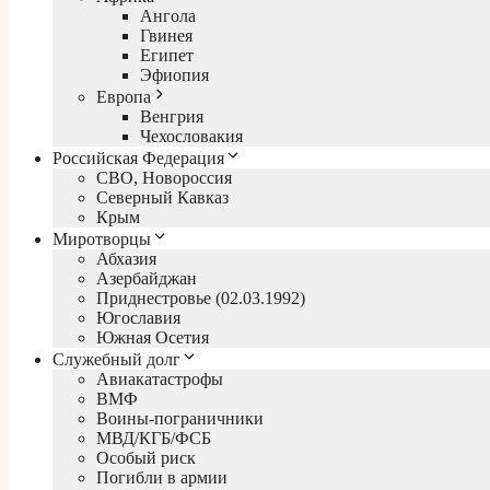
Ангола
Гвинея
Египет
Эфиопия
Европа
Венгрия
Чехословакия
Российская Федерация
СВО, Новороссия
Северный Кавказ
Крым
Миротворцы
Абхазия
Азербайджан
Приднестровье (02.03.1992)
Югославия
Южная Осетия
Служебный долг
Авиакатастрофы
ВМФ
Воины-пограничники
МВД/КГБ/ФСБ
Особый риск
Погибли в армии