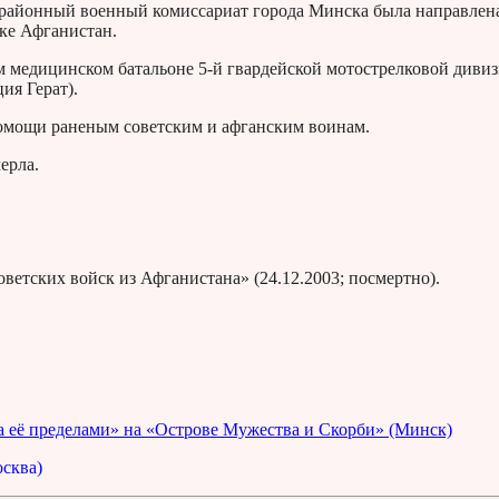
й районный военный комиссариат города Минска была направлен
ике Афганистан.
м медицинском батальоне 5-й гвардейской мотострелковой диви
ия Герат).
помощи раненым советским и афганским воинам.
ерла.
ветских войск из Афганистана» (24.12.2003; посмертно).
 её пределами» на «Острове Мужества и Скорби» (Минск)
сква)