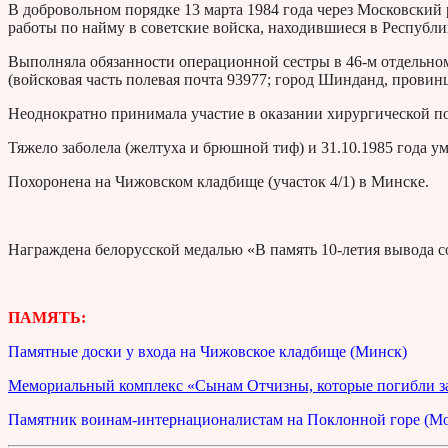
В добровольном порядке 13 марта 1984 года через Московски
работы по найму в советские войска, находившиеся в Республ
Выполняла обязанности операционной сестры в 46-м отдельно
(войсковая часть полевая почта 93977; город Шинданд, провинц
Неоднократно принимала участие в оказании хирургической 
Тяжело заболела (желтуха и брюшной тиф) и 31.10.1985 года ум
Похоронена на Чижовском кладбище (участок 4/1) в Минске.
Награждена белорусской медалью «В память 10-летия вывода со
ПАМЯТЬ:
Памятные доски у входа на Чижовское кладбище (Минск)
Мемориальный комплекс «Сынам Отчизны, которые погибли за
Памятник воинам-интернационалистам на Поклонной горе (Мо