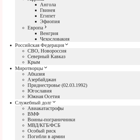
Ангола
Гвинея
Египет
Эфиопия
Европа
Венгрия
Чехословакия
Российская Федерация
СВО, Новороссия
Северный Кавказ
Крым
Миротворцы
Абхазия
Азербайджан
Приднестровье (02.03.1992)
Югославия
Южная Осетия
Служебный долг
Авиакатастрофы
ВМФ
Воины-пограничники
МВД/КГБ/ФСБ
Особый риск
Погибли в армии