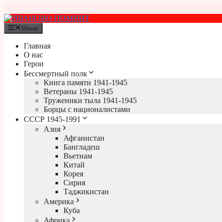
Перейти
к
содержимому
Меню
Главная
О нас
Герои
Бессмертный полк
Книга памяти 1941-1945
Ветераны 1941-1945
Труженики тыла 1941-1945
Борцы с националистами
СССР 1945-1991
Азия
Афганистан
Бангладеш
Вьетнам
Китай
Корея
Сирия
Таджикистан
Америка
Куба
Африка