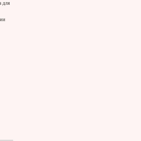
а для
зии