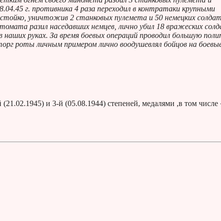
8.04.45 г. противника 4 раза переходил в контратаки крупными
 стойко, уничтожив 2 станковых пулемета и 50 немецких солдат
втомата разил наседавших немцев, лично убил 18 вражеских солд
наших руках. За время боевых операций проводил большую поли
торг роты личным примером лично воодушевлял бойцов на боевы
21.02.1945) и 3-й (05.08.1944) степеней, медалями ,в том числе 