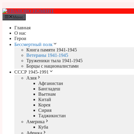
Перейти
к
содержимому
Меню
Главная
О нас
Герои
Бессмертный полк
Книга памяти 1941-1945
Ветераны 1941-1945
Труженики тыла 1941-1945
Борцы с националистами
СССР 1945-1991
Азия
Афганистан
Бангладеш
Вьетнам
Китай
Корея
Сирия
Таджикистан
Америка
Куба
Африка