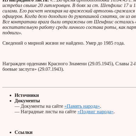
истребил свыше 20 гитлеровцев. В боях за ст. Шепфхлис 17 и 1
силами. Его расчет невзирая на вражеский артогонь сражался
офицеров. Когда дело доходило до рукопашной схватки, он из а
Все контратаки врага были отражены от Шенфхис осталась в 
воспитательную работу среди личного состава роты, как пар
подвиги».
Сведений о мирной жизни не найдено. Умер до 1985 года.
Награжден орденами Красного Знамени (29.05.1945), Славы 2-й (
боевые заслуги» (29.07.1943).
Источники
Документы
— Документы на сайте
«Память народа»
.
— Наградные листы на сайте
«Подвиг народа»
.
Ссылки