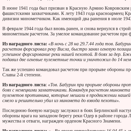
В июне 1941 года был призван в Красную Армию Ковровским ра
фашистскими захватчиками. К лету 1943 года красноармеец Кра
дивизии минометчиком. Как имеющий два ранения в июле 1943
В феврале 1944 года был вновь ранен, и снова вернулся в стро
минометным расчетом. За умелое командование расчетом при 
Из наградного листа:
«В ночь с 28 на 29.7.44 года тов. Бабу
расчетом форсировал реку Висла, быстро занял огневую позиц
успешное форсирование реки нашей пехотой. В боях за дер. Бж
подавил две огневые пулеметные точки и уничтожил до 14 нем
Так же успешно командовал расчетом при прорыве обороны пр
Славы 2-й степени.
Из наградного листа
:
«Тов. Бабурин при прорыве обороны проти
боях с немецкими захватчиками. Командуя расчетом миномета 
пулеметов противника, которые мешали в продвижении нашей пе
смело и решительно убил из миномета до взвода пехоты».
Последнюю боевую награду заслужил в боях Берлинской насту
обороны врага на западном берегу реки Одер в районе города
мужества и отваги, награжден орденом Красного Знамени.
Из наградного листа:
«…Во время артподготовки 16.04.45 г. 