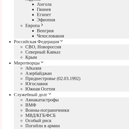
Ангола
Гвинея
Египет
Эфиопия
Европа
Венгрия
Чехословакия
Российская Федерация
СВО, Новороссия
Северный Кавказ
Крым
Миротворцы
Абхазия
Азербайджан
Приднестровье (02.03.1992)
Югославия
Южная Осетия
Служебный долг
Авиакатастрофы
ВМФ
Воины-пограничники
МВД/КГБ/ФСБ
Особый риск
Погибли в армии