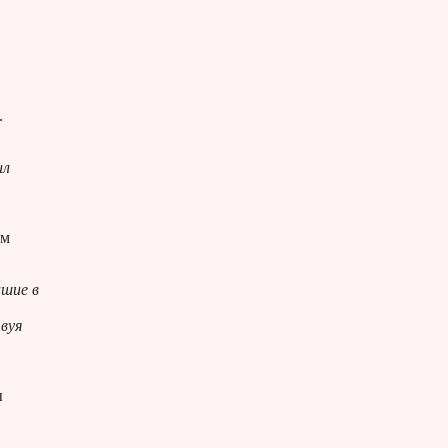
.
ил
ом
ашие в
вуя
ы