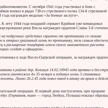
йвоенкоматом. С октября 1941 года участвовал в боях с
йков воевал в рядах 738-го стрелкового полка 134-й стрелковой
 года награжден медалью «За боевые заслуги».
й. К лету 1944 года младший сержант Крайков уже командовал
форсировании реки Висла награжден орденом Славы 3-й степени
рин на подручных средствах скрытно от противника со своими
ию и открыл ураганный огонь по противнику, тем самым обеспеч
ец и расширение плацдарма огнем своего минометного расчета
ецких солдат и офицеров».
отивника в ходе Висло-Одерской операции, за награжден орден
вника в районе дер. Коханув 14.02.10945 года проявил и бесстр
огнем уничтожил до 35 немцев и подавил огонь 3 станковых
хоты. Лично 26.2.45 года повел взвод в атаку на врага и дейст
пательной операции. В первый день наступления, при прорыве
 Лебус (Германия, ныне — город Любуш, Польша) показал образц
метким огнем своего миномета разбил 3 станковых пулемета и