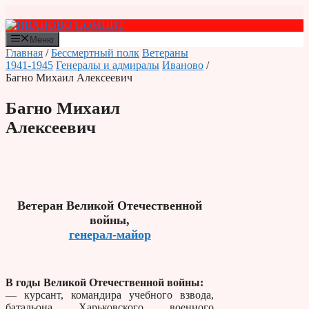
Перейти
к
содержимому
Меню
Главная
/
Бессмертный полк
Ветераны
1941-1945
Генералы и адмиралы
Иваново
/
Багно Михаил Алексеевич
Багно Михаил
Алексеевич
Ветеран Великой Отечественной
войны,
генерал-майор
В годы Великой Отечественной войны:
— курсант, командира учебного взвода,
батальона Харьковского военного