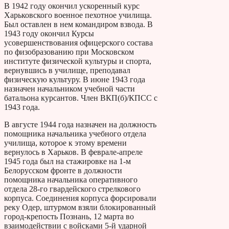
В 1942 году окончил ускоренный курс
Харьковского военное пехотное училища.
Был оставлен в нем командиром взвода. В
1943 году окончил Курсы
усовершенствования офицерского состава
по физобразованию при Московском
институте физической культуры и спорта,
вернувшись в училище, преподавал
физическую культуру. В июне 1943 года
назначен начальником учебной части
батальона курсантов. Член ВКП(б)/КПСС с
1943 года.
В августе 1944 года назначен на должность
помощника начальника учебного отдела
училища, которое к этому времени
вернулось в Харьков. В феврале-апреле
1945 года был на стажировке на 1-м
Белорусском фронте в должности
помощника начальника оперативного
отдела 28-го гвардейского стрелкового
корпуса. Соединения корпуса форсировали
реку Одер, штурмом взяли блокированный
город-крепость Познань, 12 марта во
взаимодействии с войсками 5-й удар­ной