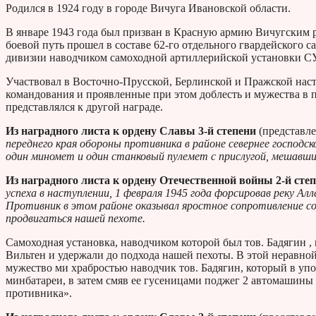
Родился в 1924 году в городе Вичуга Ивановской области.
В январе 1943 года был призван в Красную армию Вичугским р
боевой путь прошел в составе 62-го отдельного гвардейского 
дивизии наводчиком самоходной артиллерийской установки СУ
Участвовал в Восточно-Прусской, Берлинской и Пражской нас
командования и проявленные при этом доблесть и мужества в 
представлялся к другой награде.
Из наградного листа к ордену Славы 3-й степени
(представл
переднего края обороны противника в районе севернее господ
один миномет и один станковый пулемет с прислугой, мешав
Из наградного листа к ордену Отечественной войны 2-й сте
успеха в наступлении, 1 февраля 1945 года форсировав реку Алл
Противник в этом районе оказывал яростное сопротивление со 
продвигаться нашей пехоте.
Самоходная установка, наводчиком которой был тов. Бадягин , 
Вильтен и удержали до подхода нашей пехоты. В этой неравно
мужество ми храбростью наводчик тов. Бадягин, который в упо
минбатареи, в затем смяв ее гусеницами поджег 2 автомашины 
противника».