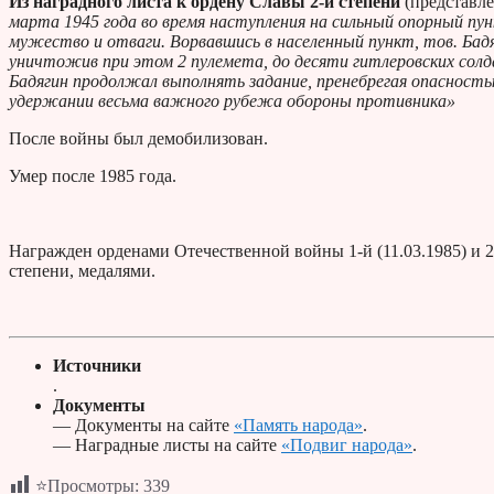
Из наградного листа к ордену Славы 2-й степени
(представле
марта 1945 года во время наступления на сильный опорный пу
мужество и отваги. Ворвавшись в населенный пункт, тов. Бадяг
уничтожив при этом 2 пулемета, до десяти гитлеровских солд
Бадягин продолжал выполнять задание, пренебрегая опасность
удержании весьма важного рубежа обороны противника»
После войны был демобилизован.
Умер после 1985 года.
Награжден орденами Отечественной войны 1-й (11.03.1985) и 2-й
степени, медалями.
Источники
.
Документы
— Документы на сайте
«Память народа»
.
— Наградные листы на сайте
«Подвиг народа»
.
⭐Просмотры:
339