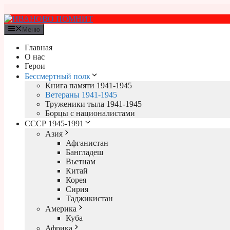
Перейти
к
содержимому
Меню
Главная
О нас
Герои
Бессмертный полк
Книга памяти 1941-1945
Ветераны 1941-1945
Труженики тыла 1941-1945
Борцы с националистами
СССР 1945-1991
Азия
Афганистан
Бангладеш
Вьетнам
Китай
Корея
Сирия
Таджикистан
Америка
Куба
Африка