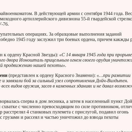
айвоенкоматом. В действующей армии с сентября 1944 года. Ве
самоходного артиллерийского дивизиона 55-й гвардейской стрелк
-76.
тупательных операциях. За образцовые выполнения заданий
победно 1945 году заслужил три боевых ордена, причем какжды 
ен к ордену Красной Звезды):
«С 14 января 1945 года при прорыве
ского двора Ионошталь прицельным огнем своего орудия уничтож
ший продвижению нашей пехоты».
пени
(представлен к ордену Красного Знамени):
«…при развитии
е и завязали бой за сильный узел сопротивления Дойч-Вилдьтен.
всех видов оружия, засев в каменных зданиях и не давал возмо
ворвалась сперва в дом лесника, а затем в населенный пункт Дой
й схватке с численно превосходящим по силе противником, отли
р расстрелял 4 станковых пулемета с прислугой, подавил огонь
с грузами и рассеял и частью уничтожил до взвода пехоты