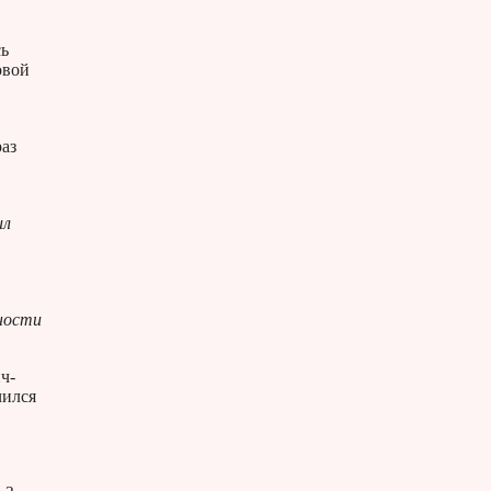
сь
овой
раз
ил
жности
ч-
чился