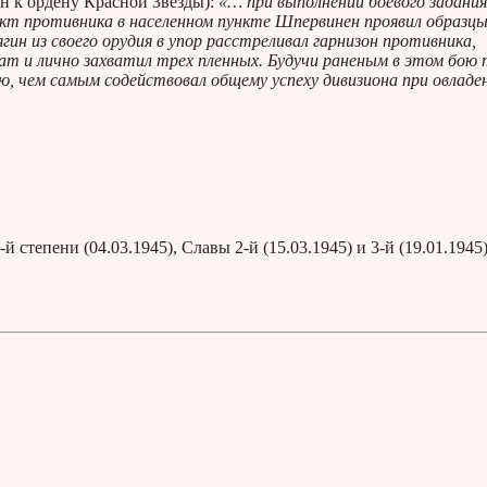
н к ордену Красной Звезды):
«… при выполнении боевого задания
нкт противника в населенном пункте Шпервинен проявил образц
ин из своего орудия в упор расстреливал гарнизон противника,
ат и лично захватил трех пленных. Будучи раненым в этом бою 
ю, чем самым содействовал общему успеху дивизиона при овладе
 степени (04.03.1945), Славы 2-й (15.03.1945) и 3-й (19.01.1945