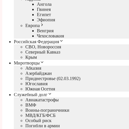
Ангола
Гвинея
Египет
Эфиопия
Европа
Венгрия
Чехословакия
Российская Федерация
СВО, Новороссия
Северный Кавказ
Крым
Миротворцы
Абхазия
Азербайджан
Приднестровье (02.03.1992)
Югославия
Южная Осетия
Служебный долг
Авиакатастрофы
ВМФ
Воины-пограничники
МВД/КГБ/ФСБ
Особый риск
Погибли в армии