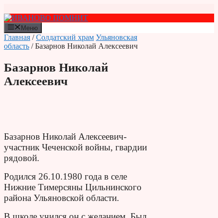
Перейти
к
содержимому
Меню
Главная
/
Солдатский храм
Ульяновская
область
/ Базарнов Николай Алексеевич
Базарнов Николай
Алексеевич
Базарнов Николай Алексеевич-
участник Чеченской войны, гвардии
рядовой.
Родился 26.10.1980 года в селе
Нижние Тимерсяны Цильнинского
района Ульяновской области.
В школе учился он с желанием. Был