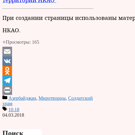
При создании страницы использованы матер
НКАО.
⭐Просмотры:
165
Email
VK
Odnoklassniki
Telegram
Азербайджан
,
Миротворцы
,
Солдатский
Print
храм
10.18
04.03.2018
Поиск