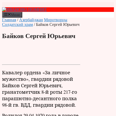
Перейти
к
содержимому
Меню
Главная
/
Азербайджан
Миротворцы
Солдатский храм
/ Байков Сергей Юрьевич
Байков Сергей Юрьевич
Кавалер ордена «За личное
мужество», гвардии рядовой
Байков Сергей Юрьевич,
гранатометчик 8-й роты 217-го
парашютно-десантного полка
98-й гв. ВДД, гвардии рядовой.
Родился 29.04.1970 года в городе