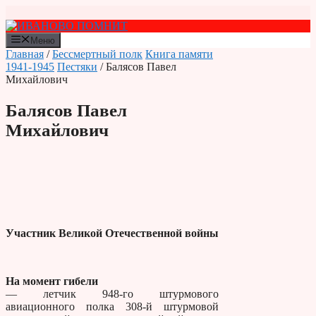
Перейти
к
содержимому
Меню
Главная
/
Бессмертный полк
Книга памяти
1941-1945
Пестяки
/ Балясов Павел
Михайлович
Балясов Павел
Михайлович
Участник Великой Отечественной войны
На момент гибели
— летчик 948-го штурмового
авиационного полка 308-й штурмовой