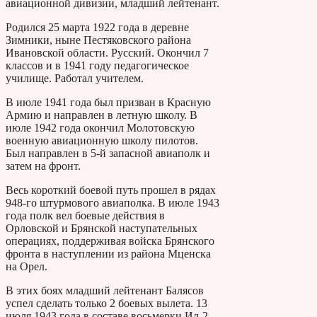
авиационной дивизии, младший лейтенант.
Родился 25 марта 1922 года в деревне
Зимники, ныне Пестяковского района
Ивановской области. Русский. Окончил 7
классов и в 1941 году педагогическое
училище. Работал учителем.
В июле 1941 года был призван в Красную
Армию и направлен в летную школу. В
июле 1942 года окончил Молотовскую
военную авиационную школу пилотов.
Был направлен в 5-й запасной авиаполк и
затем на фронт.
Весь короткий боевой путь прошел в рядах
948-го штурмового авиаполка. В июле 1943
года полк вел боевые действия в
Орловской и Брянской наступательных
операциях, поддерживая войска Брянского
фронта в наступлении из района Мценска
на Орел.
В этих боях младший лейтенант Балясов
успел сделать только 2 боевых вылета. 13
июля 1943 года в составе восьмерки Ил-2