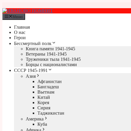
Перейти
к
содержимому
Меню
Главная
О нас
Герои
Бессмертный полк
Книга памяти 1941-1945
Ветераны 1941-1945
Труженики тыла 1941-1945
Борцы с националистами
СССР 1945-1991
Азия
Афганистан
Бангладеш
Вьетнам
Китай
Корея
Сирия
Таджикистан
Америка
Куба
Африка