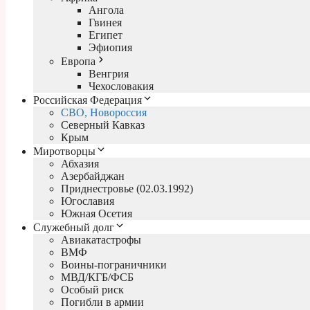
Ангола
Гвинея
Египет
Эфиопия
Европа
Венгрия
Чехословакия
Российская Федерация
СВО, Новороссия
Северный Кавказ
Крым
Миротворцы
Абхазия
Азербайджан
Приднестровье (02.03.1992)
Югославия
Южная Осетия
Служебный долг
Авиакатастрофы
ВМФ
Воины-пограничники
МВД/КГБ/ФСБ
Особый риск
Погибли в армии