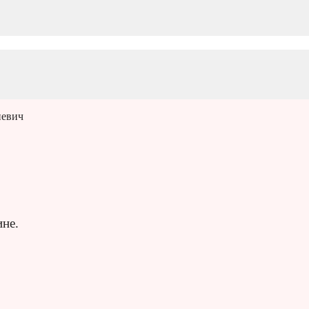
иевич
не.