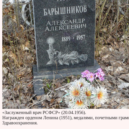
«Заслуженный врач РСФСР» (20.04.1956).
Награжден орденом Ленина (1951), медалями, почетными грам
Здравоохранения.