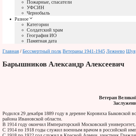
Пожарные, спасатели
УФСИН
Чернобыль
Разное
Категории
Солдатский храм
География ИО
Памятная дата
Главная
/
Бессмертный полк
Ветераны 1941-1945
Лежнево
Шуя
Барышников Александр Алексеевич
Ветеран Велико
Заслужен
Родился 29 декабря 1889 году в деревне Коровиха Быковской 
района Ивановской области.
В 1914 году окончил Императорский Московский университет,
С 1914 по 1918 годы служил военным врачом в российской имп
С 1918 по 1922 год служил в Красной Армии, участник Гражда