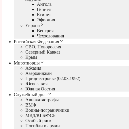
Ангола
Гвинея
Египет
Эфиопия
Европа
Венгрия
Чехословакия
Российская Федерация
СВО, Новороссия
Северный Кавказ
Крым
Миротворцы
Абхазия
Азербайджан
Приднестровье (02.03.1992)
Югославия
Южная Осетия
Служебный долг
Авиакатастрофы
ВМФ
Воины-пограничники
МВД/КГБ/ФСБ
Особый риск
Погибли в армии