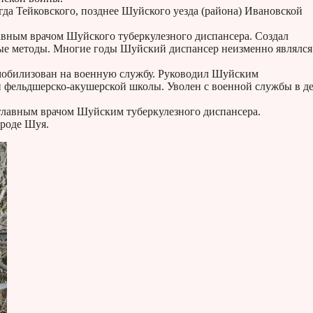
огда Тейковского, позднее Шуйского уезда (района) Ивановской
лавным врачом Шуйского туберкулезного диспансера. Создал
ные методы. Многие годы Шуйский диспансер неизменно являлся
мобилизован на военную службу. Руководил Шуйским
й фельдшерско-акушерской школы. Уволен с военной службы в д
 главным врачом Шуйским туберкулезного диспансера.
ороде Шуя.