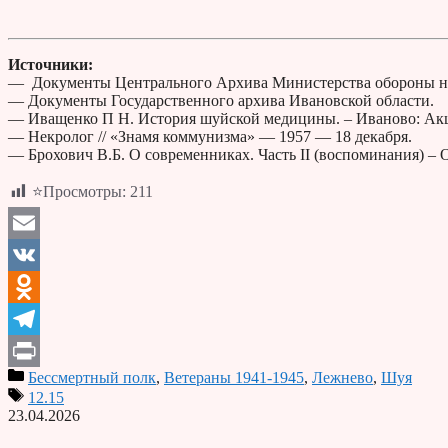
Источники:
— Документы Центрального Архива Министерства обороны н
— Документы Государственного архива Ивановской области.
— Иващенко П Н. История шуйской медицины. – Иваново: Акц
— Некролог // «Знамя коммунизма» — 1957 — 18 декабря.
— Брохович В.Б. О современниках. Часть II (воспоминания) – Оз
⭐Просмотры:
211
Email
VK
Odnoklassniki
Telegram
Бессмертный полк
,
Ветераны 1941-1945
,
Лежнево
,
Шуя
Print
12.15
23.04.2026