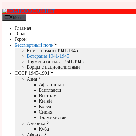
Перейти
к
содержимому
Меню
Главная
О нас
Герои
Бессмертный полк
Книга памяти 1941-1945
Ветераны 1941-1945
Труженики тыла 1941-1945
Борцы с националистами
СССР 1945-1991
Азия
Афганистан
Бангладеш
Вьетнам
Китай
Корея
Сирия
Таджикистан
Америка
Куба
Африка