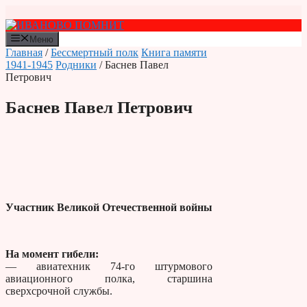
Перейти
к
содержимому
Меню
Главная
/
Бессмертный полк
Книга памяти
1941-1945
Родники
/ Баснев Павел
Петрович
Баснев Павел Петрович
Участник Великой Отечественной войны
На момент гибели:
— авиатехник 74-го штурмового
авиационного полка, старшина
сверхсрочной службы.