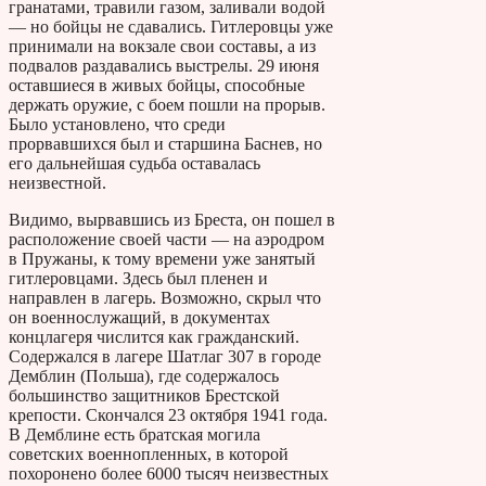
гранатами, травили газом, заливали водой
— но бойцы не сдавались. Гитлеровцы уже
принимали на вокзале свои составы, а из
подвалов раздавались выстрелы. 29 июня
оставшиеся в живых бойцы, способные
держать оружие, с боем пошли на прорыв.
Было установлено, что среди
прорвавшихся был и старшина Баснев, но
его дальнейшая судьба оставалась
неизвестной.
Видимо, вырвавшись из Бреста, он пошел в
расположение своей части — на аэродром
в Пружаны, к тому времени уже занятый
гитлеровцами. Здесь был пленен и
направлен в лагерь. Возможно, скрыл что
он военнослужащий, в документах
концлагеря числится как гражданский.
Содержался в лагере Шатлаг 307 в городе
Демблин (Польша), где содержалось
большинство защитников Брестской
крепости. Скончался 23 октября 1941 года.
В Демблине есть братская могила
советских военнопленных, в которой
похоронено более 6000 тысяч неизвестных