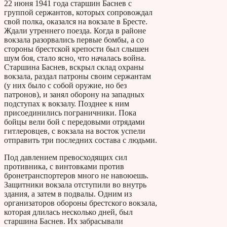
22 июня 1941 года старшин Баснев с
группой сержантов, которых сопровождал
свой полка, оказался на вокзале в Бресте.
Ждали утреннего поезда. Когда в районе
вокзала разорвались первые бомбы, а со
стороны брестской крепости был слышен
шум боя, стало ясно, что началась война.
Старшина Баснев, вскрыл склад охраны
вокзала, раздал патроны своим сержантам
(у них было с собой оружие, но без
патронов), и занял оборону на западных
подступах к вокзалу. Позднее к ним
присоединились пограничники. Пока
бойцы вели бой с передовыми отрядами
гитлеровцев, с вокзала на восток успели
отправить три последних состава с людьми.
Под давлением превосходящих сил
противника, с винтовками против
бронетранспортеров много не навоюешь.
Защитники вокзала отступили во внутрь
здания, а затем в подвалы. Одним из
организаторов обороны брестского вокзала,
которая длилась несколько дней, был
старшина Баснев. Их забрасывали