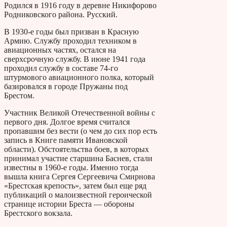
Родился в 1916 году в деревне Никифорово
Родниковского района. Русский.
В 1930-е годы был призван в Красную
Армию. Службу проходил техником в
авиационных частях, остался на
сверхсрочную службу. В июне 1941 года
проходил службу в составе 74-го
штурмового авиационного полка, который
базировался в городе Пружаны под
Брестом.
Участник Великой Отечественной войны с
первого дня. Долгое время считался
пропавшим без вести (о чем до сих пор есть
запись в Книге памяти Ивановской
области). Обстоятельства боев, в которых
принимал участие старшина Баснев, стали
известны в 1960-е годы. Именно тогда
вышла книга Сергея Сергеевича Смирнова
«Брестская крепость», затем был еще ряд
публикаций о малоизвестной героической
странице истории Бреста — обороны
Брестского вокзала.