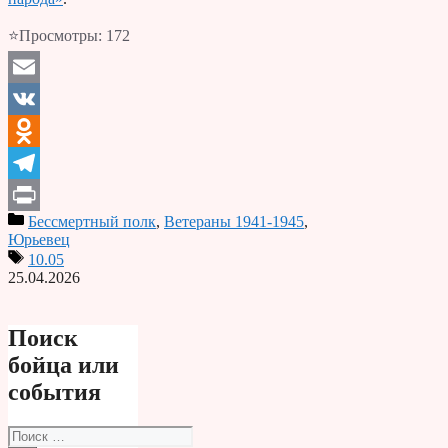
⭐Просмотры:
172
Email
VK
Odnoklassniki
Telegram
Бессмертный полк
,
Ветераны 1941-1945
,
Print
Юрьевец
10.05
25.04.2026
Поиск
бойца или
события
Поиск: