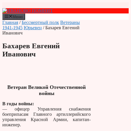
Перейти
к
содержимому
Меню
Главная
/
Бессмертный полк
Ветераны
1941-1945
Юрьевец
/ Бахарев Евгений
Иванович
Бахарев Евгений
Иванович
Ветеран Великой Отечественной
войны
В годы войны:
— офицер Управления снабжения
боеприпасам Главного артиллерийского
управления Красной Армии, капитан-
инженер.