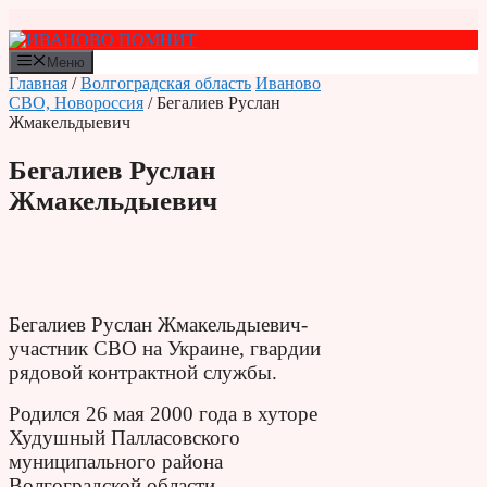
Перейти
к
содержимому
Меню
Главная
/
Волгоградская область
Иваново
СВО, Новороссия
/ Бегалиев Руслан
Жмакельдыевич
Бегалиев Руслан
Жмакельдыевич
Бегалиев Руслан Жмакельдыевич-
участник СВО на Украине, гвардии
рядовой контрактной службы.
Родился 26 мая 2000 года в хуторе
Худушный Палласовского
муниципального района
Волгоградской области.