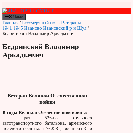
Перейти
к
содержимому
Меню
Главная
/
Бессмертный полк
Ветераны
1941-1945
Иваново
Ивановский р-н
Шуя
/
Бедринский Владимир Аркадьевич
Бедринский Владимир
Аркадьевич
Ветеран Великой Отечественной
войны
В годы Великой Отечественной войны:
— врач 526-го отельного
автотранспортного батальона, армейского
полевого госпиталя №2581, военврач 3-го