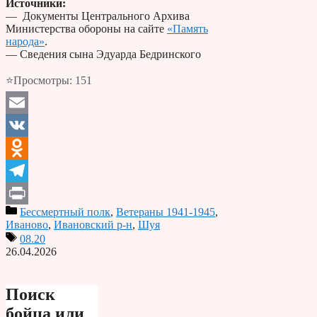
Источники:
— Документы Центрального Архива
Министерства обороны на сайте
«Память
народа»
.
— Сведения сына Эдуарда Бедринского
⭐Просмотры:
151
Email
VK
Odnoklassniki
Telegram
Бессмертный полк
,
Ветераны 1941-1945
,
Print
Иваново
,
Ивановский р-н
,
Шуя
08.20
26.04.2026
Поиск
бойца или