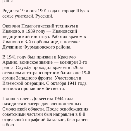
ранга.
Родился 19 июня 1901 года в городе Шуя в
семье учителей. Русский.
Окончил Педагогический техникум в
Иваново, в 1939 году — Ивановский
медицинский институт. Работал врачом в
Иваново в 3-й горбольнице, в поселке
Дуляпино Фурмановского района.
В 1941 году был призван в Красную
Армию, воинское звание — военврач 3-го
ранга. Службу проходил врачом в 526-м
отельном автотранспортном батальоне 19-й
армии Западного фронта. Участвовал в
Вяземской операции. С октября 1941 года
значился пропавшим без вести.
Попал в плен. До веесны 1944 года
находился в лагере для военнопленных
Смоленской области. После освобождения
советскими частями был направлен в 8-й
отдельный штрафной батальон, был ранен
в бою.