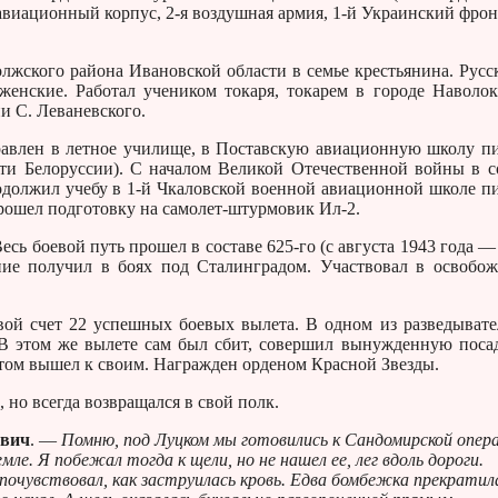
виационный корпус, 2-я воздушная армия, 1-й Украинский фрон
жского района Ивановской области в семье крестьянина. Русс
енские. Работал учеником токаря, токарем в городе Наволок
и С. Леваневского.
влен в летное училище, в Поставскую авиационную школу п
ти Белоруссии). С началом Великой Отечественной войны в с
родолжил учебу в 1-й Чкаловской военной авиационной школе п
Прошел подготовку на самолет-штурмовик Ил-2.
ь боевой путь прошел в составе 625-го (с августа 1943 года —
ние получил в боях под Сталинградом. Участвовал в освобо
ой счет 22 успешных боевых вылета. В одном из разведыват
 В этом же вылете сам был сбит, совершил вынужденную поса
стом вышел к своим. Награжден орденом Красной Звезды.
 но всегда возвращался в свой полк.
евич
. —
Помню, под Луцком мы готовились к Сандомирской опера
мле. Я побежал тогда к щели, но не нашел ее, лег вдоль дороги.
 почувствовал, как заструилась кровь. Едва бомбежка прекратила