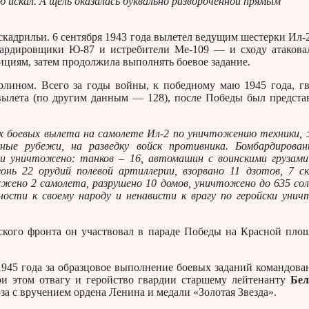
ую искал. А щель оказалась буквально развороченной прямым
кадрильи. 6 сентября 1943 года вылетел ведущим шестерки Ил-
бардировщики Ю-87 и истребители Ме-109 — и сходу атакова
ициям, затем продолжила выполнять боевое задание.
рлином. Всего за годы войны, к победному маю 1945 года, г
вылета (по другим данным — 128), после Победы был предста
ых боевых вылета на самолете Ил-2 по уничтожению техники,
одные рубежи, на разведку войск противника. Бомбардирова
и уничтожено: танков – 16, автомашин с воинскими грузами
нь 22 орудий полевой артиллерии, взорвано 11 дзотов, 7 ск
жжено 2 самолета, разрушено 10 домов, уничтожено до 635 со
ности к своему народу и ненависти к врагу по геройски уни
кого фронта он участвовал в параде Победы на Красной пло
5 года за образцовое выполнение боевых заданий командова
и этом отвагу и геройство гвардии старшему лейтенанту
Бел
а с вручением ордена Ленина и медали «Золотая Звезда».