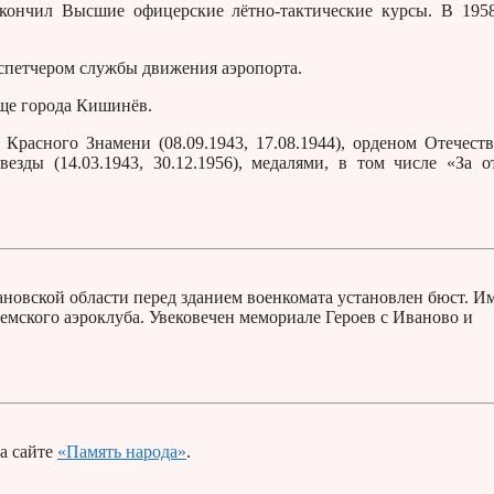
чил Высшие офицерские лётно-тактические курсы. В 1958
спетчером службы движения аэропорта.
ще города Кишинёв.
расного Знамени (08.09.1943, 17.08.1944), орденом Отечест
езды (14.03.1943, 30.12.1956), медалями, в том числе «За о
ановской области перед зданием военкомата установлен бюст. И
мского аэроклуба. Увековечен мемориале Героев с Иваново и
а сайте
«Память народа»
.