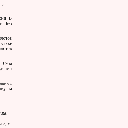
т),
кий. В
и. Без
илотов
оставе
илотов
 109-м
ждении
ельных
дку на
ции,
сь, я