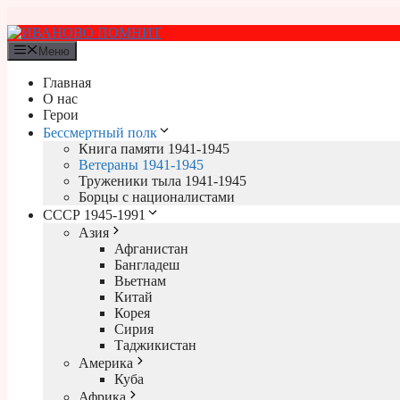
Перейти
к
содержимому
Меню
Главная
О нас
Герои
Бессмертный полк
Книга памяти 1941-1945
Ветераны 1941-1945
Труженики тыла 1941-1945
Борцы с националистами
СССР 1945-1991
Азия
Афганистан
Бангладеш
Вьетнам
Китай
Корея
Сирия
Таджикистан
Америка
Куба
Африка