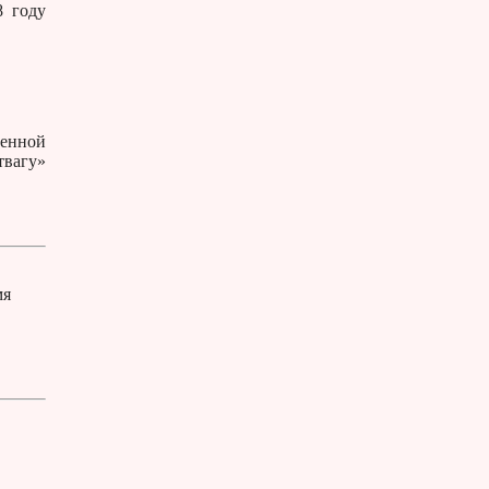
 году
венной
твагу»
мя