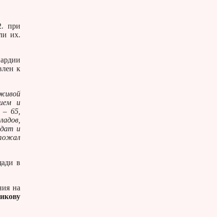
2. при
ли их.
вардии
влен к
 живой
нием и
 – 65,
ладов,
лдат и
чтожал
щади в
ния на
икову