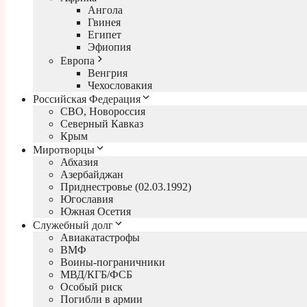
Ангола
Гвинея
Египет
Эфиопия
Европа
Венгрия
Чехословакия
Российская Федерация
СВО, Новороссия
Северный Кавказ
Крым
Миротворцы
Абхазия
Азербайджан
Приднестровье (02.03.1992)
Югославия
Южная Осетия
Служебный долг
Авиакатастрофы
ВМФ
Воины-пограничники
МВД/КГБ/ФСБ
Особый риск
Погибли в армии