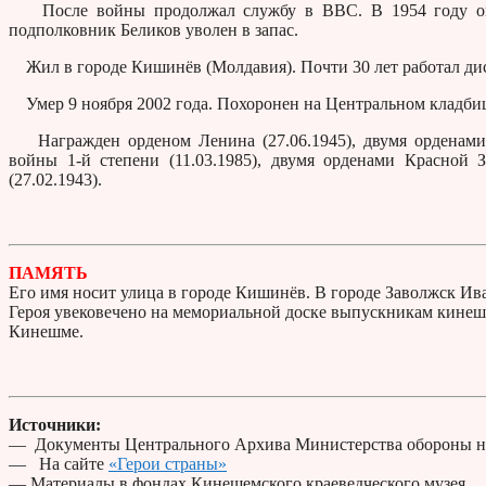
После войны продолжал службу в ВВС. В 1954 году окон
подполковник Беликов уволен в запас.
Жил в городе Кишинёв (Молдавия). Почти 30 лет работал ди
Умер 9 ноября 2002 года. Похоронен на Центральном кладби
Награжден орденом Ленина (27.06.1945), двумя орденами К
войны 1-й степени (11.03.1985), двумя орденами Красной Зв
(27.02.1943).
ПАМЯТЬ
Его имя носит улица в городе Кишинёв. В городе Заволжск Ив
Героя увековечено на мемориальной доске выпускникам кинеше
Кинешме.
Источники:
— Документы Центрального Архива Министерства обороны н
— На сайте
«Герои страны»
— Материалы в фондах Кинешемского краеведческого музея