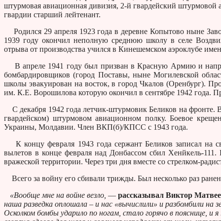
штурмовая авиационная дивизия, 2-й гвардейский штурмовой а
гвардии старший лейтенант.
Родился 29 апреля 1923 года в деревне Копытово ныне Завол
1939 году окончил неполную среднюю школу в селе Воздвиж
отрыва от производства учился в Кинешемском аэроклубе имен
В апреле 1941 году был призван в Красную Армию и напра
бомбардировщиков (город Поставы, ныне Могилевской облас
школы эвакуирован на восток, в город Чкалов (Оренбург). П
им. К.Е. Ворошилова которую окончил в сентябре 1942 года. 
С декабря 1942 года летчик-штурмовик Беликов на фронте. Вес
гвардейском) штурмовом авиационном полку. Боевое креще
Украины, Молдавии. Член ВКП(б)/КПСС с 1943 года.
К концу февраля 1943 года сержант Беликов записал на св
вылетов в конце февраля над Донбассом сбил Хенйкель-111.
вражеской территории. Через три дня вместе со стрелком-ради
Всего за войну его сбивали трижды. Был несколько раз ранен,
«Вообще мне на войне везло,
—
рассказывал Виктор Матве
наша разведка оплошала – и нас «вычислили» и разбомбили на зе
Осколком бомбы ударило по ногам, стало горячо в пояснице, и я