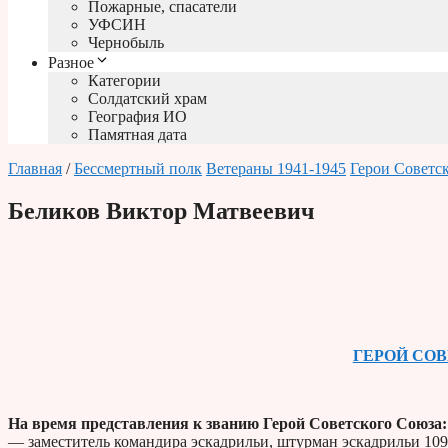
Пожарные, спасатели
УФСИН
Чернобыль
Разное
Категории
Солдатский храм
География ИО
Памятная дата
Главная
/
Бессмертный полк
Ветераны 1941-1945
Герои Советс
Беликов Виктор Матвеевич
ГЕРОЙ СО
На время представления к званию Герой Советского Союза:
— заместитель командира эскадрильи, штурман эскадрильи 109