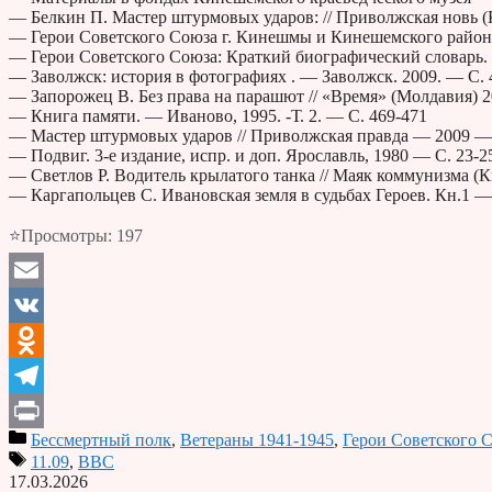
— Белкин П. Мастер штурмовых ударов: // Приволжская новь (
— Герои Советского Союза г. Кинешмы и Кинешемского района
— Герои Советского Союза: Краткий биографический словарь. 
— Заволжск: история в фотографиях . — Заволжск. 2009. — С. 
— Запорожец В. Без права на парашют // «Время» (Молдавия) 2
— Книга памяти. — Иваново, 1995. -Т. 2. — С. 469-471
— Мастер штурмовых ударов // Приволжская правда — 2009 — 
— Подвиг. 3-е издание, испр. и доп. Ярославль, 1980 — С. 23-2
— Светлов Р. Водитель крылатого танка // Маяк коммунизма (К
— Каргапольцев С. Ивановская земля в судьбах Героев. Кн.1 
⭐Просмотры:
197
Email
VK
Odnoklassniki
Telegram
Бессмертный полк
,
Ветераны 1941-1945
,
Герои Советского 
Print
11.09
,
ВВС
17.03.2026