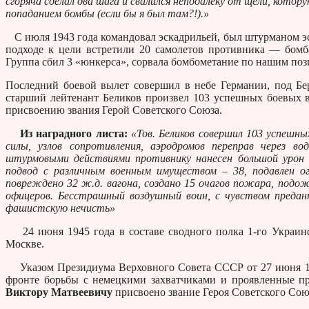
сгоряча сделал два шага и свалился неподалеку от щели, котор
попаданием бомбы (если бы я был там?!).»
С июля 1943 года командовал эскадрильей, был штурманом эс
подходе к цели встретили 20 самолетов противника — бом
Группа сбил 3 «юнкерса», сорвала бомбометание по нашим поз
Последний боевой вылет совершил в небе Германии, под Бе
старший лейтенант Беликов произвел 103 успешных боевых 
присвоению звания Герой Советского Союза.
Из наградного листа:
«Тов. Беликов совершил 103 успешн
силы, узлов сопротивления, аэродромов переправ через в
штурмовыми действиями противнику нанесен большой урон 
подвод с различным военным имуществом – 38, подавлен ого
повреждено 32 ж.д. вагона, создано 15 очагов пожара, подо
офицеров. Бесстрашный воздушный воин, с чувством предан
фашистскую нечисть»
24 июня 1945 года в составе сводного полка 1-го Украинс
Москве.
Указом Президиума Верховного Совета СССР от 27 июня 194
фронте борьбы с немецкими захватчиками и проявленные пр
Виктору Матвеевичу
присвоено звание Героя Советского Союз