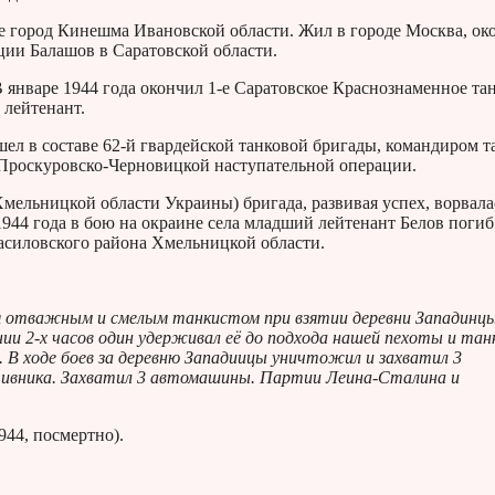
ве город Кинешма Ивановской области. Жил в городе Москва, ок
ции Балашов в Саратовской области.
 январе 1944 года окончил 1-е Саратовское Краснознаменное та
 лейтенант.
шел в составе 62-й гвардейской танковой бригады, командиром т
 в Проскуровско-Черновицкой наступательной операции.
мельницкой области Украины) бригада, развивая успех, ворвала
1944 года в бою на окраине села младший лейтенант Белов погиб
расиловского района Хмельницкой области.
я отважным и смелым танкистом при взятии деревни Западинцы
ении 2-х часов один удерживал её до подхода нашей пехоты и тан
. В ходе боев за деревню Западиицы уничтожил и захватил 3
отивника. Захватил 3 автомашины. Партии Леина-Сталина и
944, посмертно).