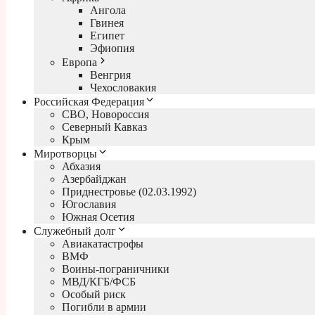
Ангола
Гвинея
Египет
Эфиопия
Европа
Венгрия
Чехословакия
Российская Федерация
СВО, Новороссия
Северный Кавказ
Крым
Миротворцы
Абхазия
Азербайджан
Приднестровье (02.03.1992)
Югославия
Южная Осетия
Служебный долг
Авиакатастрофы
ВМФ
Воины-пограничники
МВД/КГБ/ФСБ
Особый риск
Погибли в армии