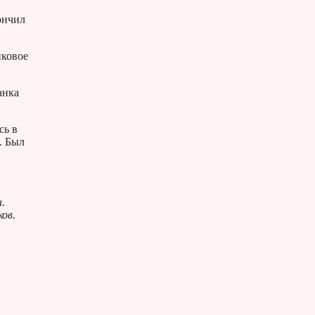
ончил
нковое
анка
сь в
. Был
.
ков.