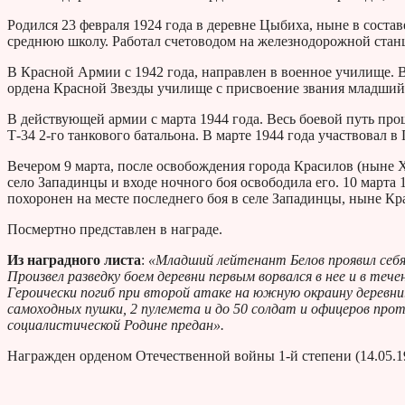
Родился 23 февраля 1924 года в деревне Цыбиха, ныне в соста
среднюю школу. Работал счетоводом на железнодорожной стан
В Красной Армии с 1942 года, направлен в военное училище. В
ордена Красной Звезды училище с присвоение звания младший
В действующей армии с марта 1944 года. Весь боевой путь про
Т-34 2-го танкового батальона. В марте 1944 года участвовал
Вечером 9 марта, после освобождения города Красилов (ныне Х
село Западинцы и входе ночного боя освободила его. 10 марта 
похоронен на месте последнего боя в селе Западинцы, ныне К
Посмертно представлен в награде.
Из наградного листа
:
«Младший лейтенант Белов проявил себ
Произвел разведку боем деревни первым ворвался в нее и в теч
Героически погиб при второй атаке на южную окраину деревни
самоходных пушки, 2 пулемета и до 50 солдат и офицеров пр
социалистической Родине предан».
Награжден орденом Отечественной войны 1-й степени (14.05.1