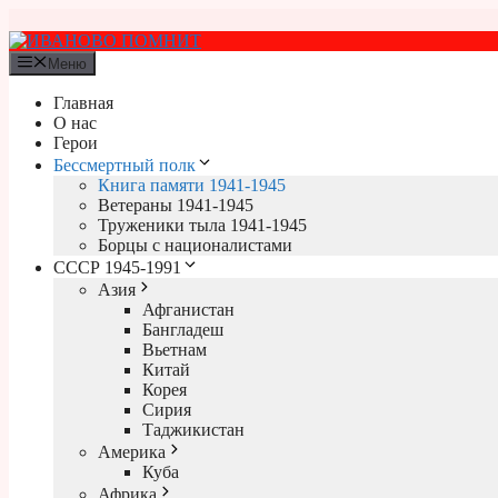
Перейти
к
содержимому
Меню
Главная
О нас
Герои
Бессмертный полк
Книга памяти 1941-1945
Ветераны 1941-1945
Труженики тыла 1941-1945
Борцы с националистами
СССР 1945-1991
Азия
Афганистан
Бангладеш
Вьетнам
Китай
Корея
Сирия
Таджикистан
Америка
Куба
Африка