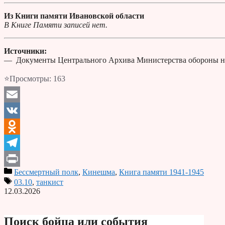
Из Книги памяти Ивановской области
В Книге Памяти записей нет.
Источники:
— Документы Центрального Архива Министерства обороны н
⭐Просмотры:
163
Email
VK
Odnoklassniki
Telegram
Бессмертный полк
,
Кинешма
,
Книга памяти 1941-1945
Print
03.10
,
танкист
12.03.2026
Поиск бойца или события