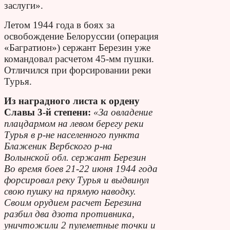
заслуги».
Летом 1944 года в боях за
освобождение Белоруссии (операция
«Багратион») сержант Березин уже
командовал расчетом 45-мм пушки.
Отличился при форсировании реки
Турья.
Из наградного листа к ордену
Славы 3-й степени:
«За овладение
плацдармом на левом берегу реки
Турья в р-не населенного пункта
Блаженик Вербского р-на
Волынской обл. сержант Березин
Во время боев 21-22 июня 1944 года
форсировал реку Турья и выдвинул
свою пушку на прямую наводку.
Своим орудием расчет Березина
разбил два дзота противника,
уничтожили 2 пулеметные точки и