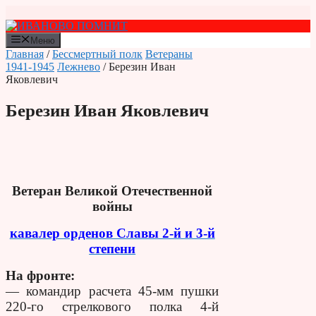
Перейти
к
содержимому
Меню
Главная
/
Бессмертный полк
Ветераны
1941-1945
Лежнево
/ Березин Иван
Яковлевич
Березин Иван Яковлевич
Ветеран Великой Отечественной
войны
кавалер орденов Славы 2-й и 3-й
степени
На фронте:
— командир расчета 45-мм пушки
220-го стрелкового полка 4-й