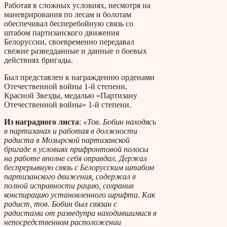
Работая в сложных условиях, несмотря на
маневрирования по лесам и болотам
обеспечивал бесперебойную связь со
штабом партизанского движения
Белоруссии, своевременно передавал
свежие разведданные и данные о боевых
действиях бригады.
Был представлен к награждению орденами
Отечественной войны 1-й степени,
Красной Звезды, медалью «Партизану
Отечественной войны» 1-й степени.
Из наградного листа
:
«Тов. Бобин находясь
в партизанах и работая в должности
радиста в Мозырской партизанской
бригаде в условиях прифронтовой полосы
на работе вполне себя оправдал. Держал
беспрерывную связь с Белорусским штабом
партизанского движения, содержал в
полной исправности рацию, сохранив
конспирацию установленного шрифта. Как
радист, тов. Бобин был связан с
радистами от разведупра находившимися в
непосредственном расположении