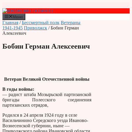
Перейти
к
содержимому
Меню
Главная
/
Бессмертный полк
Ветераны
1941-1945
Приволжск
/ Бобин Герман
Алексеевич
Бобин Герман Алексеевич
Ветеран Великой Отечественной войны
В годы войны:
— радист штаба Мозырьской партизанской
бригады Полесского соединения
партизанских отрядов,
Родился в 24 апреля 1924 году в селе
Васильчинино Середского уезда Иваново-
Вознесенской губернии, ныне —
Приволжского района Ивановской области.