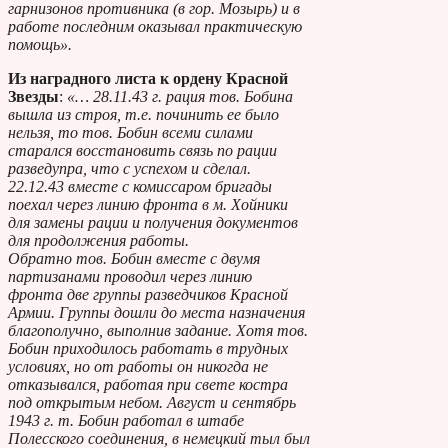
гарнизонов противника (в гор. Мозырь) и в
работе последним оказывал практическую
помощь».
Из наградного листа к ордену Красной
Звезды
:
«… 28.11.43 г. рация тов. Бобина
вышла из строя, т.е. починить ее было
нельзя, то тов. Бобин всеми силами
старался восстановить связь по рации
разведупра, что с успехом и сделал.
22.12.43 вместе с комиссаром бригады
поехал через линию фронта в м. Хойники
для замены рации и получения документов
для продолжения работы.
Обратно тов. Бобин вместе с двумя
партизанами проводил через линию
фронта две группы разведчиков Красной
Армии. Группы дошли до места назначения
благополучно, выполнив задание. Хотя тов.
Бобин приходилось работать в трудных
условиях, но от работы он никогда не
отказывался, работая при свете костра
под открытым небом. Август и сентябрь
1943 г. т. Бобин работал в штабе
Полесского соединения, в немецкий тыл был