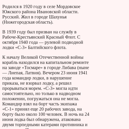
Родился в 1920 году в селе Мордовское
Южского района Ивановской области.
Русский. Жил в городе Шахунья
(Нижегородская область).
В 1939 году был призван на службу в
Рабоче-Крестьянский Красный Флот. С
октября 1940 года — рулевой подводной
лодки «С-3» Балтийского флота.
К началу Великой Отечественной войны
корабль находился на капитальном ремонте
на заводе «Тосмаре» в городе Либава (ныне
— Лиепая, Латвия). Вечером 23 июня 1941
года командир лодки, в нарушение
приказа, не взорвал лодку, а решил
прорываться морем. «С-3» могла идти
самостоятельно, но только в надводном
положении, погружаться она не могла.
Командир взял на борт часть экипажа
«С-1» принял еще 20 рабочих завода, на
борту было около 100 человек. В ночь на 24
июня лодка был обнаружена, атакована
двумя торпедными катерами противника и