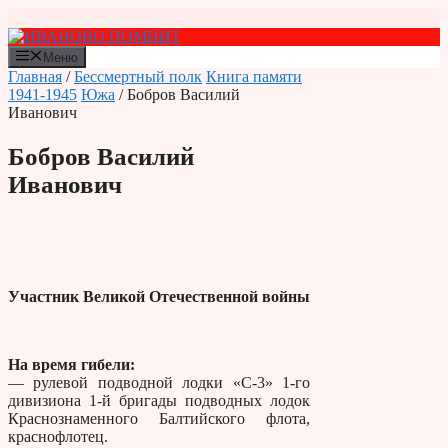
Перейти
к
содержимому
Меню
Главная
/
Бессмертный полк
Книга памяти
1941-1945
Южа
/ Бобров Василий
Иванович
Бобров Василий
Иванович
Участник Великой Отечественной войны
На время гибели:
— рулевой подводной лодки «С-3» 1-го
дивизиона 1-й бригады подводных лодок
Краснознаменного Балтийского флота,
краснофлотец.