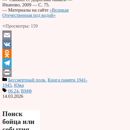
Иваново, 2009 — С. 75.
— Материалы на сайте
«Великая
Отечественная под водой»
⭐Просмотры:
159
Email
VK
Odnoklassniki
Telegram
Бессмертный полк
,
Книга памяти 1941-
Print
1945
,
Южа
06.24
,
ВМФ
14.03.2026
Поиск
бойца или
события