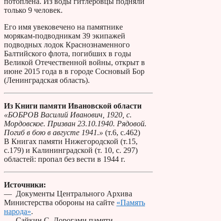
потоплена. Из воды гитлеровцы подняли
только 9 человек.
Его имя увековечено на памятнике
морякам-подводникам 39 экипажей
подводных лодок Краснознаменного
Балтийского флота, погибших в годы
Великой Отечественной войны, открыт в
июне 2015 года в в городе Сосновый Бор
(Ленинградская область).
Из Книги памяти Ивановской области
«БОБРОВ Василий Иванович, 1920, с.
Мордовское. Призван 23.10.1940. Рядовой.
Погиб в бою в августе 1941.»
(т.6, с.462)
В Книгах памяти Нижегородской (т.15,
с.179) и Калининградской (т. 10, с. 297)
областей: пропал без вести в 1944 г.
Источники:
— Документы Центрального Архива
Министерства обороны на сайте
«Память
народа»
.
— Сайкин С. Дорогами памяти —