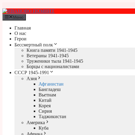
Перейти
к
содержимому
Меню
Главная
О нас
Герои
Бессмертный полк
Книга памяти 1941-1945
Ветераны 1941-1945
Труженики тыла 1941-1945
Борцы с националистами
СССР 1945-1991
Азия
Афганистан
Бангладеш
Вьетнам
Китай
Корея
Сирия
Таджикистан
Америка
Куба
Африка