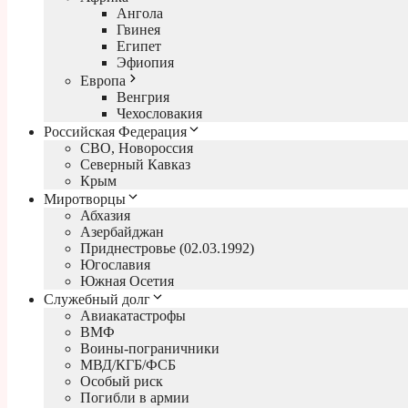
Ангола
Гвинея
Египет
Эфиопия
Европа
Венгрия
Чехословакия
Российская Федерация
СВО, Новороссия
Северный Кавказ
Крым
Миротворцы
Абхазия
Азербайджан
Приднестровье (02.03.1992)
Югославия
Южная Осетия
Служебный долг
Авиакатастрофы
ВМФ
Воины-пограничники
МВД/КГБ/ФСБ
Особый риск
Погибли в армии