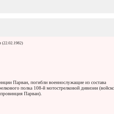
 (22.02.1982)
винции Парван, погибли военнослужащие из состава
релкового полка 108-й мотострелковой дивизии (войск
 провинция Парван).