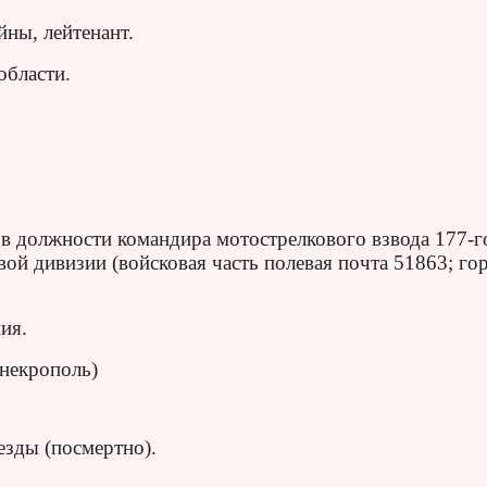
ны, лейтенант.
области.
в должности командира мотострелкового взвода 177-г
ой дивизии (войсковая часть полевая почта 51863; го
ия.
 некрополь)
езды (посмертно).