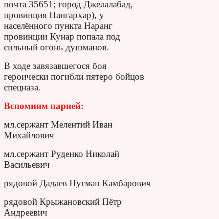
почта 35651; город Джелалабад,
провинция Нангархар), у
населённого пункта Наранг
провинции Кунар попала под
сильный огонь душманов.
В ходе завязавшегося боя
героически погибли пятеро бойцов
спецназа.
Вспомним парней:
мл.сержант Мелентий Иван
Михайлович
мл.сержант Руденко Николай
Васильевич
рядовой Дадаев Нугман Камбарович
рядовой Крыжановский Пётр
Андреевич