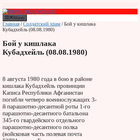
Перейти
к
содержимому
Меню
Главная
/
Солдатский храм
/ Бой у кишлака
Кубадхейль (08.08.1980)
Бой у кишлака
Кубадхейль (08.08.1980)
8 августа 1980 года в бою в районе
кишлака Кубадхейль провинции
Каписа Республики Афганистан
погибли четверо военнослужащих 3-
й парашютно-десантной роты 1-го
парашютно-десантного батальона
345-го гвардейского отдельного
парашютно-десантного полка
(войсковая часть полевая почта