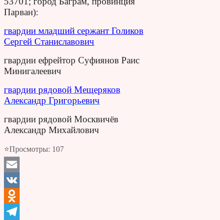
53701; город Баграм, провинция
Парван):
гвардии младший сержант Голиков
Сергей Станиславович
гвардии ефрейтор Суфиянов Раис
Минигалеевич
гвардии рядовой Мещеряков
Александр Григорьевич
гвардии рядовой Москвичёв
Александр Михайлович
⭐Просмотры:
107
Email
VK
Odnoklassniki