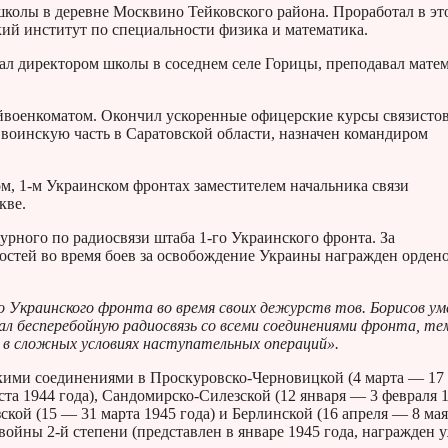
школы в деревне Москвино Тейковского района. Проработал в эт
кий институт по специальности физика и математика.
тал директором школы в соседнем селе Горицы, преподавал мате
военкоматом. Окончил ускоренные офицерские курсы связисто
воинскую часть в Саратовской области, назначен командиром
м, 1-м Украинском фронтах заместителем начальника связи
кве.
урного по радиосвязи штаба 1-го Украинского фронта. За
остей во время боев за освобождение Украины награжден орден
о Украинского фронта во время своих дежурств тов. Борисов у
ал бесперебойную радиосвязь со всеми соединениями фронта, те
 в сложных условиях наступательных операций».
кими соединениями в Проскуровско-Черновицкой (4 марта — 17
ста 1944 года), Сандомирско-Силезской (12 января — 3 февраля 
ской (15 — 31 марта 1945 года) и Берлинской (16 апреля — 8 мая
войны 2-й степени (представлен в январе 1945 года, награжден у