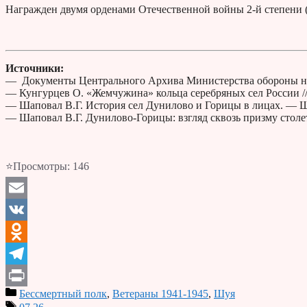
Награжден двумя орденами Отечественной войны 2-й степени (16
Источники:
— Документы Центрального Архива Министерства обороны н
— Кунгурцев О. «Жемчужина» кольца серебряных сел России /
— Шаповал В.Г. История сел Дунилово и Горицы в лицах. — Ш
— Шаповал В.Г. Дунилово-Горицы: взгляд сквозь призму столе
⭐Просмотры:
146
Email
VK
Odnoklassniki
Telegram
Бессмертный полк
,
Ветераны 1941-1945
,
Шуя
Print