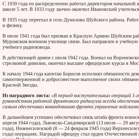
С 1930 года по распределению работал директором начальной 
школе 5 лет. В 1933 году заочно окончил Ивановский учительс
В 1935 году переехал в село Дунилово Шуйского района. Рабо
и физику.
В июле 1941 года был призван в Красную Армию Шуйским рай
Муромском военном училище связи. Был направлен в учебную 
учебного радиовзвода.
В действующей армии с июля 1942 года. Воевал на Воронежско
стрелковой дивизии, окончил высшие офицерские курсы в Мос
К началу 1944 года капитан Борисов исполнял обязанности деж
самоотверженной и добросовестное выполнение своих обязанн
Красной Звезды.
Из наградного листа:
«В период наступательных операций 1-г
руководством работой фронтового радиоузла всегда обеспечив
самым обеспечивал командованию фронта управление войсками
В дальнейшем успешно обеспечивал связь штаба фронта воинс
апреля 1944 года), Львовско-Сандомирской (13 июля — 29 авгу
года), Нижнесилезской (8 — 24 февраля 1945 года) Верхнесилез
года) операциях. Наградой офицеру стал орден Отечественной 