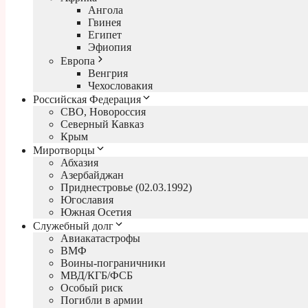
Ангола
Гвинея
Египет
Эфиопия
Европа
Венгрия
Чехословакия
Российская Федерация
СВО, Новороссия
Северный Кавказ
Крым
Миротворцы
Абхазия
Азербайджан
Приднестровье (02.03.1992)
Югославия
Южная Осетия
Служебный долг
Авиакатастрофы
ВМФ
Воины-пограничники
МВД/КГБ/ФСБ
Особый риск
Погибли в армии