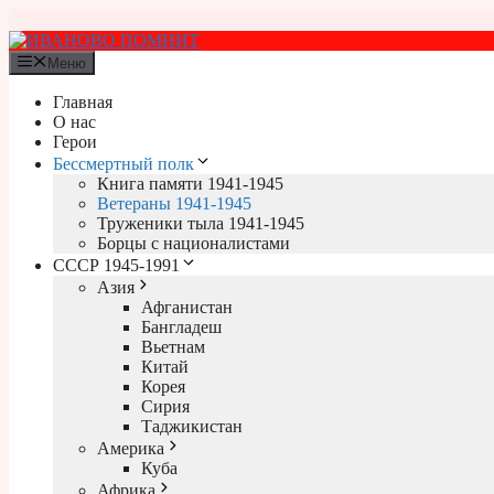
Перейти
к
содержимому
Меню
Главная
О нас
Герои
Бессмертный полк
Книга памяти 1941-1945
Ветераны 1941-1945
Труженики тыла 1941-1945
Борцы с националистами
СССР 1945-1991
Азия
Афганистан
Бангладеш
Вьетнам
Китай
Корея
Сирия
Таджикистан
Америка
Куба
Африка