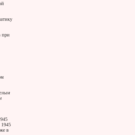
ой
матику
в при
ом
мелым
м
1945
 1945
же в