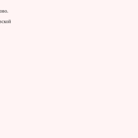
ово.
вской