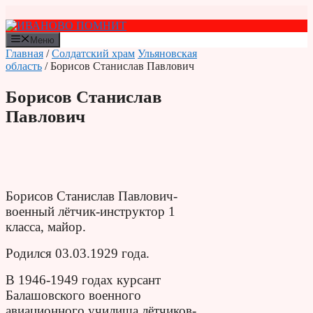
Перейти
к
содержимому
Меню
Главная
/
Солдатский храм
Ульяновская
область
/ Борисов Станислав Павлович
Борисов Станислав
Павлович
Борисов Станислав Павлович-
в
оенный лётчик-инструктор 1
класса, м
айор.
Родился 03.03.1929 года.
В 1946-1949 годах курсант
Балашовского военного
авиационного училища лётчиков-