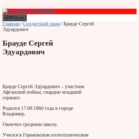
Перейти
к
содержимому
Меню
Главная
/
Солдатский храм
/ Брауде Сергей
Эдуардович
Брауде Сергей
Эдуардович
Брауде Сергей Эдуардович – участник
Афганской войны, гвардии младший
сержант.
Родился 17.09.1960 года в городе
Владимир.
Окончил среднюю школу.
Учился в Горьковском политехническом