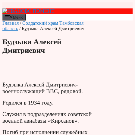
Перейти
к
содержимому
Меню
Главная
/
Солдатский храм
Тамбовская
область
/ Будзыка Алексей Дмитриевич
Будзыка Алексей
Дмитриевич
Будзыка Алексей Дмитриевич-
военнослужащий ВВС, рядовой.
Родился в 1934 году.
Служил в подразделениях советской
военной авиабазы «Кирсанов».
Погиб при исполнении служебных