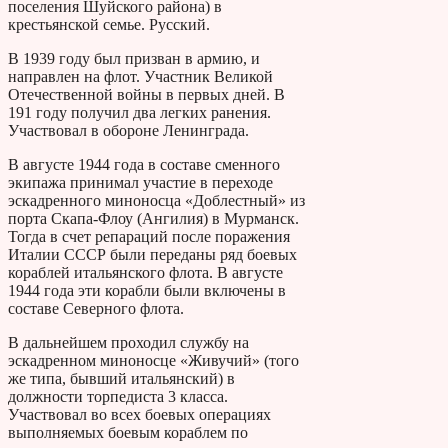
поселения Шуйского района) в
крестьянской семье. Русский.
В 1939 году был призван в армию, и
направлен на флот. Участник Великой
Отечественной войны в первых дней. В
191 году получил два легких ранения.
Участвовал в обороне Ленинграда.
В августе 1944 года в составе сменного
экипажа принимал участие в переходе
эскадренного миноносца «Доблестный» из
порта Скапа-Флоу (Ангилия) в Мурманск.
Тогда в счет репараций после поражения
Италии СССР были переданы ряд боевых
кораблей итальянского флота. В августе
1944 года эти корабли были включены в
составе Северного флота.
В дальнейшем проходил службу на
эскадренном миноносце «Живучий» (того
же типа, бывший итальянский) в
должности торпедиста 3 класса.
Участвовал во всех боевых операциях
выполняемых боевым кораблем по