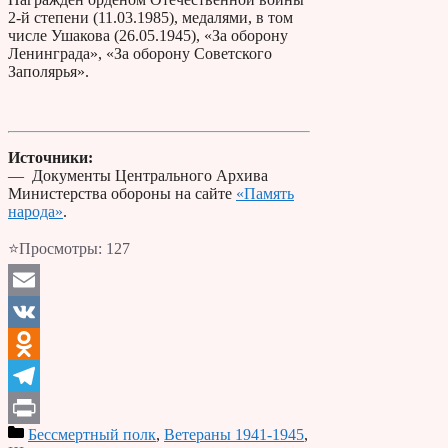
2-й степени (11.03.1985), медалями, в том
числе Ушакова (26.05.1945), «За оборону
Ленинграда», «За оборону Советского
Заполярья».
Источники:
— Документы Центрального Архива
Министерства обороны на сайте
«Память
народа»
.
⭐Просмотры:
127
Email
VK
Odnoklassniki
Telegram
Бессмертный полк
,
Ветераны 1941-1945
,
Print