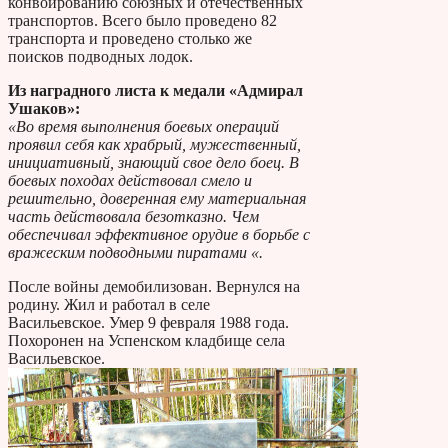
конвоированию союзных и отечественных
транспортов. Всего было проведено 82
транспорта и проведено столько же
поисков подводных лодок.
Из наградного листа к медали «Адмирал
Ушаков»:
«Во время выполнения боевых операций
проявил себя как храбрый, мужественный,
инициативный, знающий свое дело боец. В
боевых походах действовал смело и
решительно, доверенная ему материальная
часть действовала безотказно. Чем
обеспечивал эффективное орудие в борьбе с
вражеским подводными пиратами «.
После войны демобилизован. Вернулся на
родину. Жил и работал в селе
Васильевское. Умер 9 февраля 1988 года.
Похоронен на Успенском кладбище села
Васильевское.