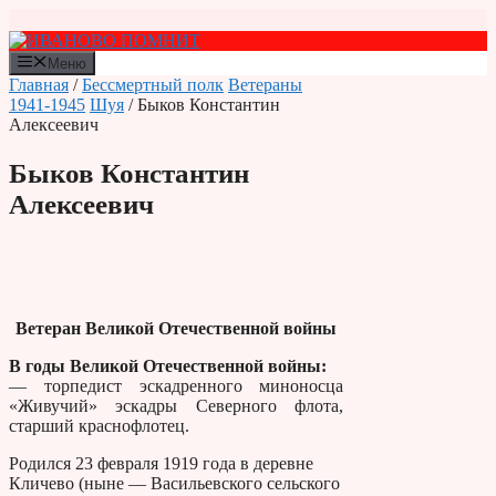
Перейти
к
содержимому
Меню
Главная
/
Бессмертный полк
Ветераны
1941-1945
Шуя
/ Быков Константин
Алексеевич
Быков Константин
Алексеевич
Ветеран Великой Отечественной войны
В годы Великой Отечественной войны:
— торпедист эскадренного миноносца
«Живучий» эскадры Северного флота,
старший краснофлотец.
Родился 23 февраля 1919 года в деревне
Кличево (ныне — Васильевского сельского