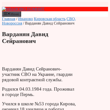
Перейти
к
содержимому
Меню
Главная
/
Иваново
Кировская область
СВО,
Новороссия
/ Варданян Давид Сейранович
Варданян Давид
Сейранович
Варданян Давид Сейранович-
участник СВО на Украине, гвардии
рядовой контрактной службы.
Родился 04.03.1984 года.
Проживал
в городе Пермь.
Учился в школе №53 города Кирова,
окончил 18 училище и работал