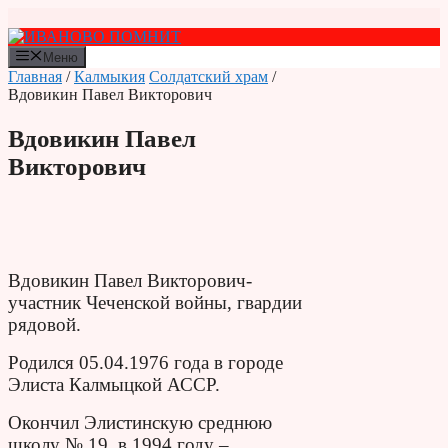
Перейти
к
содержимому
Меню
Главная
/
Калмыкия
Солдатский храм
/
Вдовикин Павел Викторович
Вдовикин Павел
Викторович
Вдовикин Павел Викторович-
участник Чеченской войны, гвардии
рядовой.
Родился 05.04.1976 года в городе
Элиста Калмыцкой АССР.
Окончил Элистинскую среднюю
школу № 19, в 1994 году –