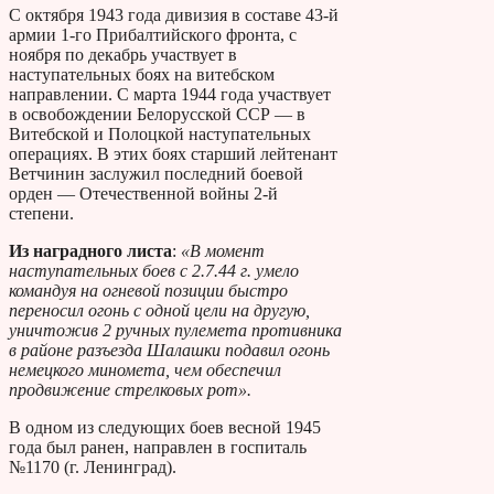
С октября 1943 года дивизия в составе 43-й
армии 1-го Прибалтийского фронта, с
ноября по декабрь участвует в
наступательных боях на витебском
направлении. С марта 1944 года участвует
в освобождении Белорусской ССР — в
Витебской и Полоцкой наступательных
операциях. В этих боях старший лейтенант
Ветчинин заслужил последний боевой
орден — Отечественной войны 2-й
степени.
Из наградного листа
:
«В момент
наступательных боев с 2.7.44 г. умело
командуя на огневой позиции быстро
переносил огонь с одной цели на другую,
уничтожив 2 ручных пулемета противника
в районе разъезда Шалашки подавил огонь
немецкого миномета, чем обеспечил
продвижение стрелковых рот».
В одном из следующих боев весной 1945
года был ранен, направлен в госпиталь
№1170 (г. Ленинград).