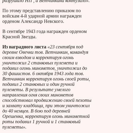
разрушило НП , а Ветчинкина контузило».
По этому представлению приказом по
войскам 4-й ударной армии награжден
орденом Александр Невского.
В сентябре 1943 года награжден орденом
Красной Звезды.
Из наградного листа
«23 сентября под
деревне Овечки тов. Ветчинкин, командуя
своим взводом и корректируя огонь
уничтожил 2 станковых пулемета и
подавил огонь минометов, уничтожил до
30 фашистов. 6 октября 1943 года тов.
Ветчинкин корректируя огонь своей роты,
подавил 2 станковых и один ручной
пулеметы. В результате умелого
направления огня своих минометов
способствовал продвижению своей пехоты
и захвату кладбища, при этом уничтожил
до 40 немцев. В бою под деревней
Орешенка, корректируя огонь минометной
роты подавил 1 ручной и 1 станковый
пулеметы».