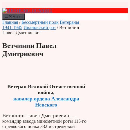
Перейти
к
содержимому
Меню
Главная
/
Бессмертный полк
Ветераны
1941-1945
Ивановский р-н
/ Ветчинин
Павел Дмитриевич
Ветчинин Павел
Дмитриевич
Ветеран Великой Отечественной
войны,
кавалер ордена Александра
Невского
Ветчинин Павел Дмитриевич
—
командир взвода минометной роты 115-го
стрелкового полка 332-й стрелковой