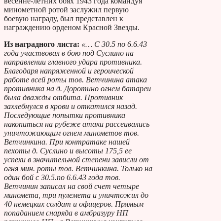
весенне-летних боях 1943 года командуя
минометной ротой заслужил первую
боевую награду, был представлен к
награждению орденом Красной Звезды.
Из наградного листа:
«… С 30.5 по 6.6.43
года участвовал в бою под Суслино на
направлении главного удара противника.
Благодаря напряженной и героической
работе всей роты тов. Ветчинина атака
противника на д. Доротино огнем батареи
была дважды отбита. Противник
захлебнулся в крови и откатился назад.
Последующие попытки противника
накопиться на рубеже атаки рассеивались
уничтожающим огнем минометов тов.
Ветчинкина. При контратаке нашей
пехоты д. Суслино и высоты 175,5 ее
успехи в значительной степени зависли от
огня мин. роты тов. Ветчинкина. Только на
один бой с 30.5.по 6.6.43 года тов.
Ветчинин записал на свой счет четыре
миномета, три пулемета и уничтожил до
40 немецких солдат и офицеров. Прямым
попаданием снаряда в амбразуру НП