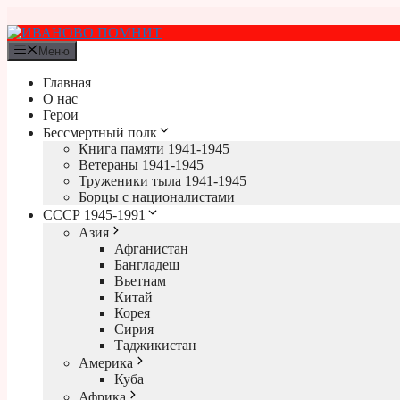
Перейти
к
содержимому
Меню
Главная
О нас
Герои
Бессмертный полк
Книга памяти 1941-1945
Ветераны 1941-1945
Труженики тыла 1941-1945
Борцы с националистами
СССР 1945-1991
Азия
Афганистан
Бангладеш
Вьетнам
Китай
Корея
Сирия
Таджикистан
Америка
Куба
Африка