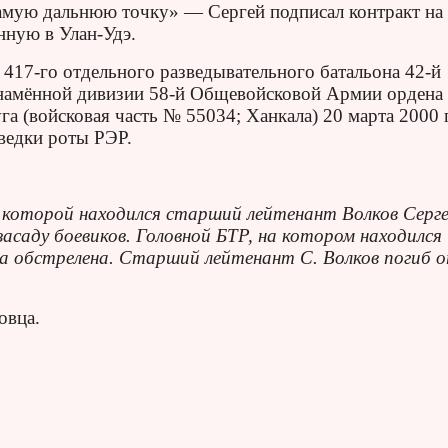
самую дальнюю точку» — Сергей подписал контракт на
нную в Улан-Удэ.
и 417-го отдельного разведывательного батальона 42-й
знамённой дивизии 58-й Общевойсковой Армии ордена
а (войсковая часть № 55034; Ханкала) 20 марта 2000 
ведки роты РЭР.
 в которой находился старший лейтенант Волков Серге
 засаду боевиков. Головной БТР, на котором находился
ла обстрелена. Старший лейтенант С. Волков погиб 
овца.