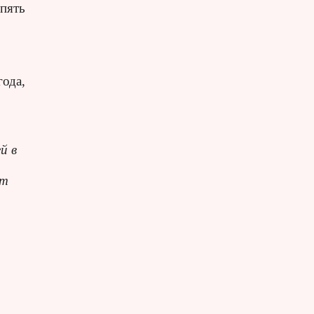
 пять
года,
й в
от