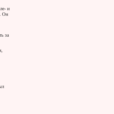
ле- и
. Он
ть за
и,
ыл