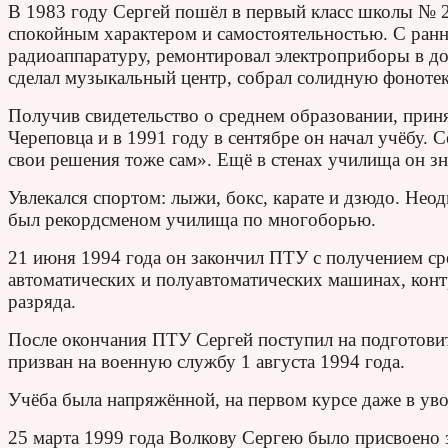
В 1983 году Сергей пошёл в первый класс школы № 26
спокойным характером и самостоятельностью. С ранних
радиоаппаратуру, ремонтировал электроприборы в до
сделал музыкальный центр, собрал солидную фонотек
Получив свидетельство о среднем образовании, при
Череповца и в 1991 году в сентябре он начал учёбу. 
свои решения тоже сам». Ещё в стенах училища он зн
Увлекался спортом: лыжи, бокс, карате и дзюдо. Нео
был рекордсменом училища по многоборью.
21 июня 1994 года он закончил ПТУ с получением ср
автоматических и полуавтоматических машинах, кон
разряда.
После окончания ПТУ Сергей поступил на подготови
призван на военную службу 1 августа 1994 года.
Учёба была напряжённой, на первом курсе даже в ув
25 марта 1999 года Волкову Сергею было присвоено 