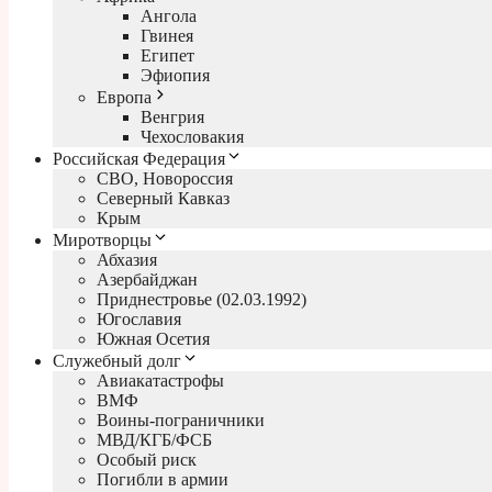
Ангола
Гвинея
Египет
Эфиопия
Европа
Венгрия
Чехословакия
Российская Федерация
СВО, Новороссия
Северный Кавказ
Крым
Миротворцы
Абхазия
Азербайджан
Приднестровье (02.03.1992)
Югославия
Южная Осетия
Служебный долг
Авиакатастрофы
ВМФ
Воины-пограничники
МВД/КГБ/ФСБ
Особый риск
Погибли в армии