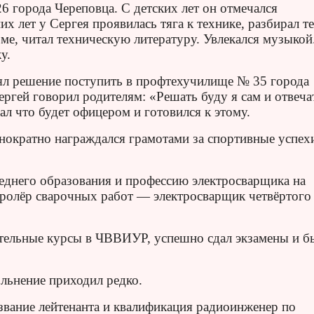
 города Череповца. С детских лет он отмечался
 лет у Сергея проявилась тяга к технике, разбирал те
ме, читал техническую литературу. Увлекался музыкой
у.
нял решение поступить в профтехучилище № 35 города
Сергей говорил родителям: «Решать буду я сам и отвеча
ал что будет офицером и готовился к этому.
днократно награждался грамотами за спортивные успех
еднего образования и профессию электросварщика на
тролёр сварочных работ — электросварщик четвёртого
тельные курсы в ЧВВИУР, успешно сдал экзамены и б
ольнение приходил редко.
звание лейтенанта и квалификация радиоинженер по