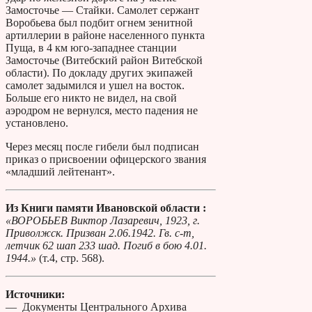
Замосточье — Стайки. Самолет сержант
Воробьева был подбит огнем зенитной
артиллерии в районе населенного пункта
Пуща, в 4 км юго-западнее станции
Замосточье (Витебский район Витебской
области). По докладу других экипажей
самолет задымился и ушел на восток.
Больше его никто не видел, на свой
аэродром не вернулся, место падения не
установлено.
Через месяц после гибели был подписан
приказ о присвоении офицерского звания
«младший лейтенант».
Из Книги памяти Ивановской области :
«ВОРОБЬЕВ Виктор Лазаревич, 1923, г.
Приволжск. Призван 2.06.1942. Гв. с-т,
летчик 62 шап 233 шад. Погиб в бою 4.01.
1944.»
(т.4, стр. 568).
Источники:
— Документы Центрального Архива