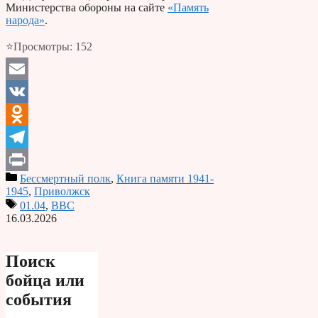
Министерства обороны на сайте
«Память
народа»
.
⭐Просмотры:
152
Email
VK
Odnoklassniki
Telegram
Бессмертный полк
,
Книга памяти 1941-
Print
1945
,
Приволжск
01.04
,
ВВС
16.03.2026
Поиск
бойца или
события