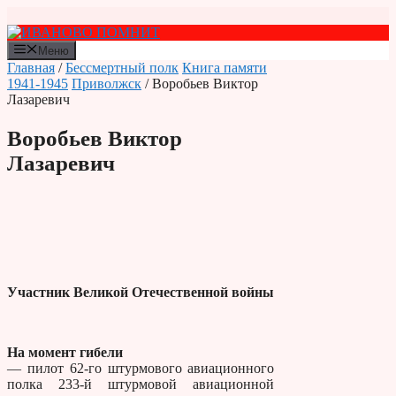
Перейти
к
содержимому
Меню
Главная
/
Бессмертный полк
Книга памяти
1941-1945
Приволжск
/ Воробьев Виктор
Лазаревич
Воробьев Виктор
Лазаревич
Участник Великой Отечественной войны
На момент гибели
— пилот 62-го штурмового авиационного
полка 233-й штурмовой авиационной