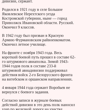
дивизии, сержант.
Родился в 1921 году в селе Большое
Яковлевское Нерехтского уезда
Костромской губернии, ныне — город
Приволжск Ивановской области. Русский.
Окончил 9 классов.
В 1942 году был призван в Красную
Армию Фурмановским райвоенкоматом.
Окончил летное училище.
На фронте с ноября 1943 года. Весь
короткий боевой путь прошел в составе 62-
го штурмового авиаполка. Зимой 1943-
1944 годов полк в составе 233-й
штурмовой авиадивизии поддерживал
действия войск 2-го Белорусского фронта
на витебском и оршанском направлениях.
4 января 1944 года сержант Воробьев не
вернулся с боевого задания.
Согласно записи в журнале боевых
действий дивизии в это день полк наносил
удар по железной дороге на участке